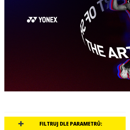
LACOSTE
DĚTSKÉ TENISOVÉ RAKETY
TENISOVÉ VÝPLETY
TENISOVÉ TAŠKY
TENISOVÉ MÍČE
TENISOVÁ OBUV
TENISOVÉ OBLEČENÍ
TENISOVÉ OMOTÁVKY
TENISOVÉ DOPLŇKY
TOTÁLNÍ VÝPRODEJ %%%
FILTRUJ DLE PARAMETRŮ: