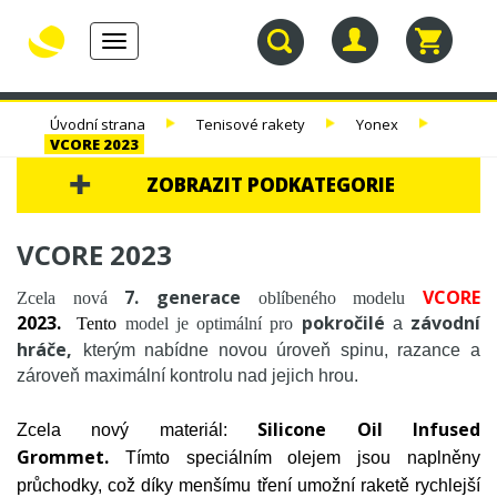
Toggle
navigation
30.
TENISOVÉ
TENISOVÉ
TENISOVÉ
Úvodní strana
Tenisové rakety
Yonex
NAROZENINY
RAKETY
VÝPLETY
TAŠKY
VCORE 2023
ZOBRAZIT PODKATEGORIE
30. NAROZENINY
VCORE 2023
TENISOVÉ RAKETY
7. generace
VCORE
Zcela nová
oblíbeného modelu
TENIS DĚTEM
2023.
pokročilé
závodní
Tento
model je optimální pro
a
hráče,
kterým nabídne novou úroveň spinu, razance a
BALÍČKY RAKET
zároveň maximální kontrolu nad jejich hrou.
TESTOVACÍ RAKETY
TESTOVACÍ RAKETY - VÝPRODEJ %
Silicone Oil Infused
Zcela nový materiál:
WILSON
Grommet.
Tímto speciálním olejem jsou naplněny
YONEX
průchodky, což díky menšímu tření umožní raketě rychlejší