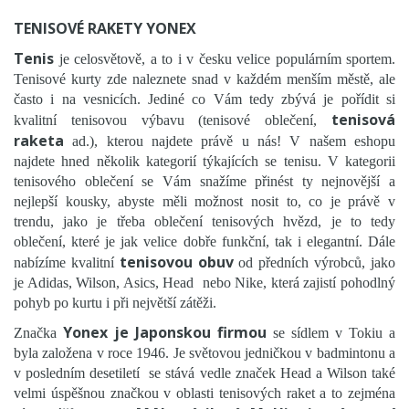
TENISOVÉ RAKETY YONEX
Tenis
je celosvětově, a to i v česku velice populárním sportem.
Tenisové kurty zde naleznete snad v každém menším městě, ale
často i na vesnicích. Jediné co Vám tedy zbývá je pořídit si
tenisová
kvalitní tenisovou výbavu (tenisové oblečení,
raketa
ad.), kterou najdete právě u nás! V našem eshopu
najdete hned několik kategorií týkajících se tenisu. V kategorii
tenisového oblečení se Vám snažíme přinést ty nejnovější a
nejlepší kousky, abyste měli možnost nosit to, co je právě v
trendu, jako je třeba oblečení tenisových hvězd, je to tedy
oblečení, které je jak velice dobře funkční, tak i elegantní. Dále
tenisovou obuv
nabízíme kvalitní
od předních výrobců, jako
je Adidas, Wilson, Asics, Head nebo Nike, která zajistí pohodlný
pohyb po kurtu i při největší zátěži.
Yonex je Japonskou firmou
Značka
se sídlem v Tokiu a
byla založena v roce 1946. Je světovou jedničkou v badmintonu a
v posledním desetiletí se stává vedle značek Head a Wilson také
velmi úspěšnou značkou v oblasti tenisových raket a to zejména