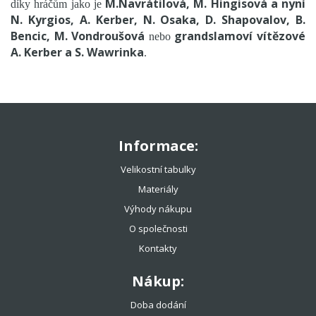
M.Navrátilová, M. Hingisová a nyní
díky hráčům jako je
N. Kyrgios, A. Kerber, N. Osaka, D. Shapovalov, B.
Bencic, M. Vondroušová
grandslamoví vítězové
nebo
A. Kerber a S. Wawrinka
.
Informace:
Velikostní tabulky
Materiály
Výhody nákupu
O společnosti
Kontakty
Nákup:
Doba dodání