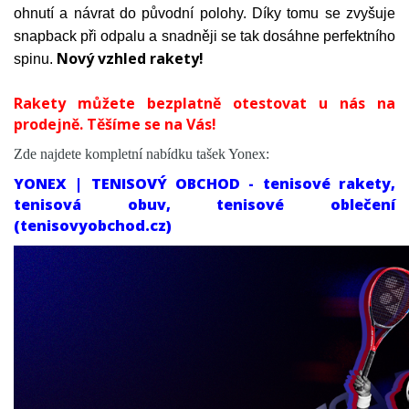
MUSE 2026
ohnutí a návrat do původní polohy. Díky tomu se zvyšuje
VCORE 2026 NEW
snapback při odpalu a snadněji se tak dosáhne perfektního
Nový vzhled rakety!
PERCEPT 2025 NEW
spinu.
EZONE 2025 NEW
Rakety můžete bezplatně otestovat u nás na
VCORE SAND BEIGE 2024
prodejně. Těšíme se na Vás!
PERCEPT 2023
Zde najdete kompletní nabídku tašek Yonex:
VCORE 2023
YONEX | TENISOVÝ OBCHOD - tenisové rakety,
EZONE 2022
tenisová obuv, tenisové oblečení
VCORE PRO 2020
(tenisovyobchod.cz)
HEAD
BABOLAT
TECNIFIBRE
PRO KENNEX
DUNLOP
PRINCE
SOLINCO