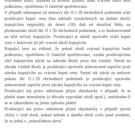
vráceného zboží, zejména za účelem zjištění, zdali vrácené zboží není
poškozeno, opotřebeno či částečně spotřebováno.
V případě odstoupení od smlouvy dle čl.1.28 obchodních podmínek vrátí
prodávající kupní cenu (bez nákladů vynaložených na dodání zboží)
kupujícímu nejpozději do deseti (10) dnů od skončení lhůty na
přezkoumání zboží dle čl.1.30 obchodních podmínek, a to bezhotovostně
na účet určený kupujícím. Prodávající je taktéž oprávněn vrátit kupní
cenu v hotovosti již při vracení zboží kupujícím.
Kupující bere na vědomí, že pokud zboží vrácené kupujícím bude
poškozeno, opotřebeno či částečně spotřebováno, vzniká prodávajícímu
vůči kupujícímu nárok na náhradu škody jemu tím vzniklé. Nárok na
úhradu vzniklé škody je prodávající oprávněn jednostranně započíst proti
nároku kupujícího na vrácení kupní ceny. Stejně tak nárok na smluvní
pokutu dle čl.1.29 obchodních podmínek je prodávající oprávněn
jednostranně započíst proti nároku kupujícího na vrácení kupní ceny.
Prodávající má právo odmítnout přijetí objednávky v případě, že se
plnění stane nemožným (z důvodu vyprodání zboží apod.), nedohodne-li
se se zákazníkem na jiném způsobu plnění.
Prodávající má právo odmítnout přijetí objednávky v případě zjevné
chyby v ceně zboží, pokud nebude u daného zboží zcela jasně uvedeno,
že se jedná o „mimořádnou slevu“.