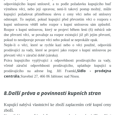
odpovídajícího kupní smlouvě, a to podle požadavku kupujícího buď
výměnou věci, nebo její opravou; není-li takový postup možný, může
kupující požadovat přiměřenou slevu z ceny věci nebo od smlouvy
odstoupit. To neplatí, pokud kupující před převzetím věci o rozporu s
kupní smlouvou věděl nebo rozpor s kupní smlouvou sám způsobil.
Rozpor s kupní smlouvou, který se projeví během šesti (6) měsíců ode
dne převzetí věci, se považuje za rozpor existující již při jejím převzetí,
pokud to neodporuje povaze věci nebo pokud se neprokáže opak.
Nejde-li o věci, které se rychle kazí nebo o věci použité, odpovídá
prodávající za vady, které se projeví jako rozpor s kupní smlouvou po
převzetí věci v záruční době (záruka).
Práva kupujícího vyplývající z odpovědnosti prodávajícího za vady,
včetně záruční odpovědnosti prodávajícího, uplatňuje kupující u
,Sídlo - prodejna
prodávajícího na adrese Ing. Jiří Fraenkl
centrála
,Stavební 27, 466 06 Jablonec nad Nisou.
8.Další práva a povinnosti kupních stran
Kupující nabývá vlastnictví ke zboží zaplacením celé kupní ceny
zboží.