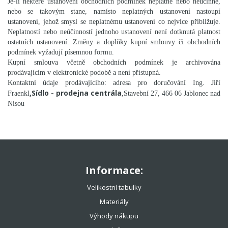
Je-li některé ustanovení obchodních podmínek neplatné nebo neúčinné,
nebo se takovým stane, namísto neplatných ustanovení nastoupí
ustanovení, jehož smysl se neplatnému ustanovení co nejvíce přibližuje.
Neplatností nebo neúčinností jednoho ustanovení není dotknutá platnost
ostatních ustanovení. Změny a doplňky kupní smlouvy či obchodních
podmínek vyžadují písemnou formu.
Kupní smlouva včetně obchodních podmínek je archivována
prodávajícím v elektronické podobě a není přístupná.
Kontaktní údaje prodávajícího: adresa pro doručování Ing. Jiří
,Sídlo - prodejna centrála
Fraenkl
,Stavební 27, 466 06 Jablonec nad
Nisou
Informace:
Velikostní tabulky
Materiály
Výhody nákupu