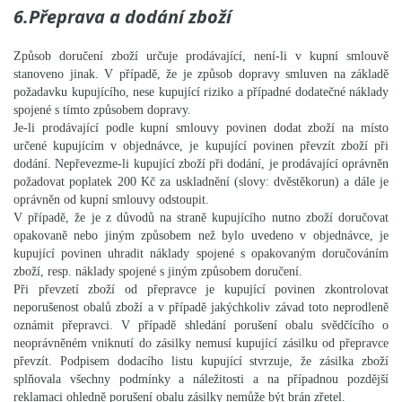
6.Přeprava a dodání zboží
Způsob doručení zboží určuje prodávající, není-li v kupní smlouvě
stanoveno jinak. V případě, že je způsob dopravy smluven na základě
požadavku kupujícího, nese kupující riziko a případné dodatečné náklady
spojené s tímto způsobem dopravy.
Je-li prodávající podle kupní smlouvy povinen dodat zboží na místo
určené kupujícím v objednávce, je kupující povinen převzít zboží při
dodání. Nepřevezme-li kupující zboží při dodání, je prodávající oprávněn
požadovat poplatek 200 Kč za uskladnění (slovy: dvěstěkorun) a dále je
oprávněn od kupní smlouvy odstoupit.
V případě, že je z důvodů na straně kupujícího nutno zboží doručovat
opakovaně nebo jiným způsobem než bylo uvedeno v objednávce, je
kupující povinen uhradit náklady spojené s opakovaným doručováním
zboží, resp. náklady spojené s jiným způsobem doručení.
Při převzetí zboží od přepravce je kupující povinen zkontrolovat
neporušenost obalů zboží a v případě jakýchkoliv závad toto neprodleně
oznámit přepravci. V případě shledání porušení obalu svědčícího o
neoprávněném vniknutí do zásilky nemusí kupující zásilku od přepravce
převzít. Podpisem dodacího listu kupující stvrzuje, že zásilka zboží
splňovala všechny podmínky a náležitosti a na případnou pozdější
reklamaci ohledně porušení obalu zásilky nemůže být brán zřetel.