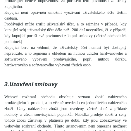
prodávající nenese odpovědnost za porušení této povinnosti ze strany
kupujícího.
Kupující není oprávněn umožnit využívání uživatelského účtu třetím
osobám.
Prodávající může zrušit uživatelský účet, a to zejména v případě, kdy
kupující svůj uživatelský účet déle než 200 dní nevyužívá, či v případě,
kdy kupující poruší své povinnosti z kupní smlouvy (včetně obchodních
podmínek).
Kupující bere na vědomí, že uživatelský účet nemusí být dostupný
nepřetržitě, a to zejména s ohledem na nutnou údržbu hardwarového a
softwarového vybavení prodávajícího, popř. nutnou údržbu
hardwarového a softwarového vybavení třetích osob.
3.Uzavření smlouvy
Webové rozhraní obchodu obsahuje seznam zboží nabízeného
prodávajícím k prodeji, a to včetně uvedení cen jednotlivého nabízeného
zboží. Ceny nabízeného zboží jsou uvedeny včetně daně z přidané
hodnoty a všech souvisejících poplatků. Nabídka prodeje zboží a ceny
tohoto zboží zůstávají v platnosti po dobu, kdy jsou zobrazovány ve
webovém rozhraní obchodu. Tímto ustanovením není omezena možnost