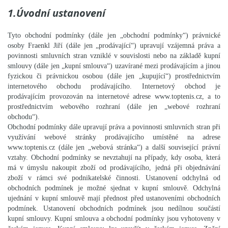
1.Úvodní ustanovení
Tyto obchodní podmínky (dále jen „obchodní podmínky“) právnické
osoby Fraenkl Jiří (dále jen „prodávající“) upravují vzájemná práva a
povinnosti smluvních stran vzniklé v souvislosti nebo na základě kupní
smlouvy (dále jen „kupní smlouva“) uzavírané mezi prodávajícím a jinou
fyzickou či právnickou osobou (dále jen „kupující“) prostřednictvím
internetového obchodu prodávajícího. Internetový obchod je
prodávajícím provozován na internetové adrese www.toptenis.cz, a to
prostřednictvím webového rozhraní (dále jen „webové rozhraní
obchodu“).
Obchodní podmínky dále upravují práva a povinnosti smluvních stran při
využívání webové stránky prodávajícího umístěné na adrese
www.toptenis.cz (dále jen „webová stránka“) a další související právní
vztahy. Obchodní podmínky se nevztahují na případy, kdy osoba, která
má v úmyslu nakoupit zboží od prodávajícího, jedná při objednávání
zboží v rámci své podnikatelské činnosti. Ustanovení odchylná od
obchodních podmínek je možné sjednat v kupní smlouvě. Odchylná
ujednání v kupní smlouvě mají přednost před ustanoveními obchodních
podmínek. Ustanovení obchodních podmínek jsou nedílnou součástí
kupní smlouvy. Kupní smlouva a obchodní podmínky jsou vyhotoveny v