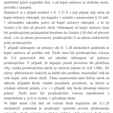
spotřebitel jejich originální obal, a od kupní smlouvy na dodávku novin,
periodik a časopisů.
Nejedná-li se o případ uvedený v čl. 1.27 či o jiný případ, kdy nelze od
kupní smlouvy odstoupit, má kupující v souladu s ustanovením § 53 odst.
7 občanského zákoníku právo od kupní smlouvy odstoupit, a to do
čtrnácti (14) dnů od převzetí zboží. Odstoupení od kupní smlouvy musí
být prodávajícímu prokazatelně doručeno do čtrnácti (14) dnů od převzetí
zboží, a to na adresu provozovny prodávajícího či na adresu elektronické
pošty prodávajícího.
V případě odstoupení od smlouvy dle čl. 1.28 obchodních podmínek se
kupní smlouva od počátku ruší. Zboží musí být prodávajícímu vráceno
do 5-ti pracovních dnů od odeslání odstoupení od smlouvy
prodávajícímu. V případě, že kupující poruší povinnost dle předchozí
věty, vzniká prodávajícímu nárok na smluvní pokutu ve výši 5.000,- Kč
(slovy: pěttisíckorun českých) za každý den prodlení, maximálně však do
výše kupní ceny tohoto zboží. Tímto ustanovením není dotčen nárok na
náhradu případné škody vzniklé porušením povinnosti, na kterou se
vztahuje smluvní pokuta, a to i v případě, kdy škoda přesahuje smluvní
pokutu. Zboží musí být prodávajícímu vráceno nepoškozené a
neopotřebené a, je-li to možné, v původním obalu.
Ve lhůtě deseti (10) dnů od vrácení zboží kupujícím dle čl.1.29
obchodních podmínek je prodávající oprávněn provést přezkoumání