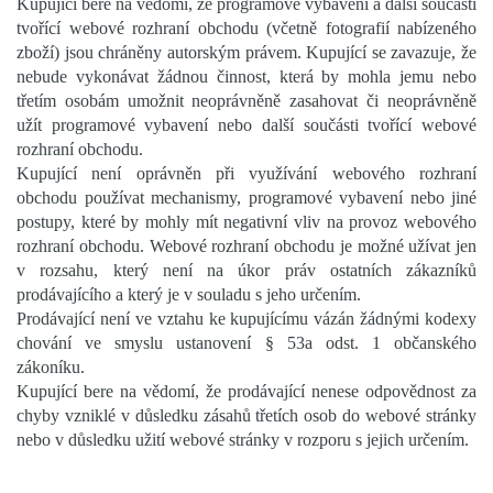
Kupující bere na vědomí, že programové vybavení a další součásti
tvořící webové rozhraní obchodu (včetně fotografií nabízeného
zboží) jsou chráněny autorským právem. Kupující se zavazuje, že
nebude vykonávat žádnou činnost, která by mohla jemu nebo
třetím osobám umožnit neoprávněně zasahovat či neoprávněně
užít programové vybavení nebo další součásti tvořící webové
rozhraní obchodu.
Kupující není oprávněn při využívání webového rozhraní
obchodu používat mechanismy, programové vybavení nebo jiné
postupy, které by mohly mít negativní vliv na provoz webového
rozhraní obchodu. Webové rozhraní obchodu je možné užívat jen
v rozsahu, který není na úkor práv ostatních zákazníků
prodávajícího a který je v souladu s jeho určením.
Prodávající není ve vztahu ke kupujícímu vázán žádnými kodexy
chování ve smyslu ustanovení § 53a odst. 1 občanského
zákoníku.
Kupující bere na vědomí, že prodávající nenese odpovědnost za
chyby vzniklé v důsledku zásahů třetích osob do webové stránky
nebo v důsledku užití webové stránky v rozporu s jejich určením.