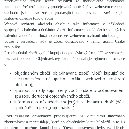
prodávajícího uzavřít kupní smlouvu za individuálně sjednaných
podmínek. Veškeré nabídky prodeje zboží umístěné ve webovém rozhraní
obchodu jsou nezávazné a prodávající není povinen uzavřít kupní
smlouvu ohledně tohoto zboží.
Webové rozhraní obchodu obsahuje také informace o nákladech
spojených s balením a dodáním zboží. Informace o nákladech spojených s
balením a dodáním zboží uvedené ve webovém rozhraní obchodu platí
pouze v případech, kdy je zboží doručováno v rámci území České
republiky.
Pro objednání zboží vyplní kupující objednávkový formulář ve webovém
rozhraní obchodu. Objednávkový formulář obsahuje zejména informace
o:
objednaném zboží (objednávané zboží „vloží“ kupující do
elektronického nákupního košíku webového rozhraní
obchodu),
způsobu úhrady kupní ceny zboží, údaje o požadovaném
způsobu doručení objednávaného zboží,
informace o nákladech spojených s dodáním zboží (dále
společně jen jako „objednávka“).
Před zasláním objednávky prodávajícímu je kupujícímu umožněno
zkontrolovat a měnit údaje, které do objednávky kupující vložil, a to i s
ohledem na možnost kupujícího zjišťovat a opravovat chyby vzniklé při