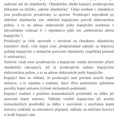
zadávání dat do objednávky. Objednávku odešle kupující prodávajícímu
kliknutím na tlačítko „odeslat objednávku“. Údaje uvedené v objednávce
jsou prodávajícím považovány za správné. Prodávající neprodleně po
obdržení objednávky toto obdržení kupujícímu potvrdí elektronickou
poštou, a to na adresu elektronické pošty kupujícího uvedenou v
uživatelském rozhraní či v objednávce (dále jen „elektronická adresa
kupujícího“).
Prodávající je vždy oprávněn v závislosti na charakteru objednávky
(množství zboží, výše kupní ceny, předpokládané náklady na dopravu)
požádat kupujícího o dodatečné potvrzení objednávky (například písemně
či telefonicky).
Smluvní vztah mezi prodávajícím a kupujícím vzniká doručením přijetí
objednávky (akceptací), jež je prodávajícím zasláno kupujícímu
elektronickou poštou, a to na adresu elektronické pošty kupujícího.
Kupující bere na vědomí, že prodávající není povinen uzavřít kupní
smlouvu, a to zejména s osobami, které dříve podstatným způsobem
porušily kupní smlouvu (včetně obchodních podmínek).
Kupující souhlasí s použitím komunikačních prostředků na dálku při
uzavírání kupní smlouvy. Náklady vzniklé kupujícímu při použití
komunikačních prostředků na dálku v souvislosti s uzavřením kupní
smlouvy (náklady na internetové připojení, náklady na telefonní hovory)
si hradí kupující sám.