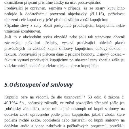
okamžikem připsání příslušné částky na účet prodávajícího.
Prodávající je oprávněn, zejména v případě, že ze strany kupujícího
nedojde k dodatečnému potvrzení objednávky (čl.1.16), požadovat
uhrazení celé kupní ceny ještě před odesláním zboží kupujícímu.
Případné slevy z ceny zboží poskytnuté prodávajícím kupujícímu nelze
vzájemně kombinovat.
Je-li to v obchodním styku obvyklé nebo je-li tak stanoveno obecně
závaznými právními předpisy, vystaví prodávající ohledně plateb
prováděných na základě kupní smlouvy kupujícímu daňový doklad –
fakturu. Prodávající je plátcem daně z přidané hodnoty. Daňový doklad –
fakturu vystaví prodávající kupujícímu po uhrazení ceny zboží a zašle jej
v elektronické podobě na elektronickou adresu kupujícího.
5.Odstoupení od smlouvy
Kupující bere na vědomí, že dle ustanovení § 53 odst. 8 zákona č.
40/1964 Sb., občanský zákoník, ve znění pozdějších předpisů (dále jen
„občanský zákoník“), nelze mimo jiné odstoupit od kupní smlouvy na
dodávku zboží upraveného podle přání kupujícího, jakož i zboží, které
podléhá rychlé zkáze, opotřebení nebo zastarání, od kupní smlouvy na
dodávku audio a video nahrávek a počítačových programů, porušil-li