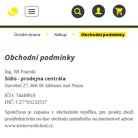
Toggle
navigation
30.
TENISOVÉ
TENISOVÉ
TENISOVÉ
Úvodní strana
Nákup
Obchodní podmínky
NAROZENINY
RAKETY
VÝPLETY
TAŠKY
Obchodní podmínky
Ing. Jiří Fraenkl
Sídlo - prodejna centrála
Stavební 27, 466 06 Jablonec nad Nisou
IČO: 74449818
DIČ: CZ7703232537
Společnost je zapsána v obchodním rejstříku, pro prodej zboží
prostřednictvím on-line obchodu umístěného na internetové adrese
www.tenisovyobchod.cz.