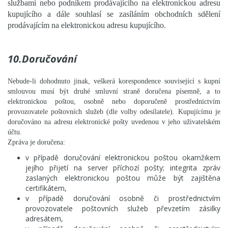
službami nebo podnikem prodávajícího na elektronickou adresu
kupujícího a dále souhlasí se zasíláním obchodních sdělení
prodávajícím na elektronickou adresu kupujícího.
10.Doručování
Nebude-li dohodnuto jinak, veškerá korespondence související s kupní
smlouvou musí být druhé smluvní straně doručena písemně, a to
elektronickou poštou, osobně nebo doporučeně prostřednictvím
provozovatele poštovních služeb (dle volby odesílatele). Kupujícímu je
doručováno na adresu elektronické pošty uvedenou v jeho uživatelském
účtu.
Zpráva je doručena:
v případě doručování elektronickou poštou okamžikem
jejího přijetí na server příchozí pošty; integrita zpráv
zaslaných elektronickou poštou může být zajištěna
certifikátem,
v případě doručování osobně či prostřednictvím
provozovatele poštovních služeb převzetím zásilky
adresátem,