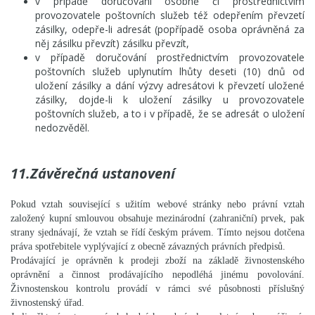
v případě doručování osobně či prostřednictvím
provozovatele poštovních služeb též odepřením převzetí
zásilky, odepře-li adresát (popřípadě osoba oprávněná za
něj zásilku převzít) zásilku převzít,
v případě doručování prostřednictvím provozovatele
poštovních služeb uplynutím lhůty deseti (10) dnů od
uložení zásilky a dání výzvy adresátovi k převzetí uložené
zásilky, dojde-li k uložení zásilky u provozovatele
poštovních služeb, a to i v případě, že se adresát o uložení
nedozvěděl.
11.Závěrečná ustanovení
Pokud vztah související s užitím webové stránky nebo právní vztah
založený kupní smlouvou obsahuje mezinárodní (zahraniční) prvek, pak
strany sjednávají, že vztah se řídí českým právem. Tímto nejsou dotčena
práva spotřebitele vyplývající z obecně závazných právních předpisů.
Prodávající je oprávněn k prodeji zboží na základě živnostenského
oprávnění a činnost prodávajícího nepodléhá jinému povolování.
Živnostenskou kontrolu provádí v rámci své působnosti příslušný
živnostenský úřad.