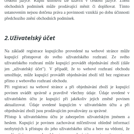
českém jazyce. Kupní smlouvu lze uzavřít v českém jazyce. Znění
obchodních podmínek může prodávající měnit či doplňovat. Tímto
ustanovením nejsou dotčena práva a povinnosti vzniklá po dobu účinnosti
předchozího znění obchodních podmínek.
2.Uživatelský účet
Na základě registrace kupujícího provedené na webové stránce může
kupující přistupovat do svého uživatelského rozhraní. Ze svého
uživatelského rozhraní může kupující provádět objednávání zboží (dále
jen „uživatelský účet“). V případě, že to webové rozhraní obchodu
umožňuje, může kupující provádět objednávání zboží též bez registrace
přímo z webového rozhraní obchodu.
Při registraci na webové stránce a při objednávání zboží je kupující
povinen uvádět správně a pravdivě všechny údaje. Údaje uvedené v
uživatelském účtu je kupující při jakékoliv jejich změně povinen
aktualizovat. Údaje uvedené kupujícím v uživatelském účtu a při
objednávání zboží jsou prodávajícím považovány za správné.
Přístup k uživatelskému účtu je zabezpečen uživatelským jménem a
heslem. Kupující je povinen zachovávat mlčenlivost ohledně informací
nezbytných k přístupu do jeho uživatelského účtu a bere na vědomí, že