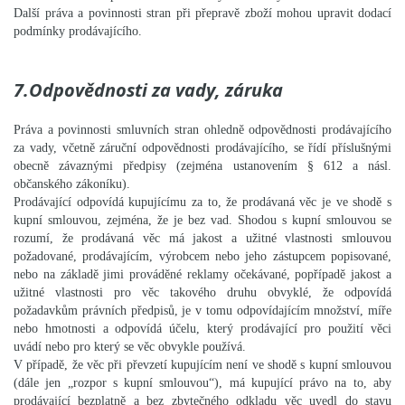
Další práva a povinnosti stran při přepravě zboží mohou upravit dodací
podmínky prodávajícího.
7.Odpovědnosti za vady, záruka
Práva a povinnosti smluvních stran ohledně odpovědnosti prodávajícího
za vady, včetně záruční odpovědnosti prodávajícího, se řídí příslušnými
obecně závaznými předpisy (zejména ustanovením § 612 a násl.
občanského zákoníku).
Prodávající odpovídá kupujícímu za to, že prodávaná věc je ve shodě s
kupní smlouvou, zejména, že je bez vad. Shodou s kupní smlouvou se
rozumí, že prodávaná věc má jakost a užitné vlastnosti smlouvou
požadované, prodávajícím, výrobcem nebo jeho zástupcem popisované,
nebo na základě jimi prováděné reklamy očekávané, popřípadě jakost a
užitné vlastnosti pro věc takového druhu obvyklé, že odpovídá
požadavkům právních předpisů, je v tomu odpovídajícím množství, míře
nebo hmotnosti a odpovídá účelu, který prodávající pro použití věci
uvádí nebo pro který se věc obvykle používá.
V případě, že věc při převzetí kupujícím není ve shodě s kupní smlouvou
(dále jen „rozpor s kupní smlouvou“), má kupující právo na to, aby
prodávající bezplatně a bez zbytečného odkladu věc uvedl do stavu