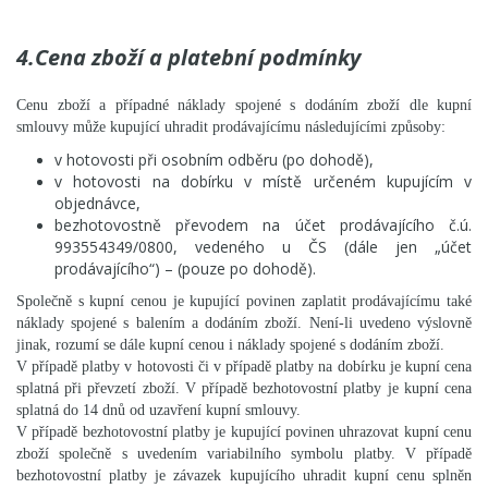
4.Cena zboží a platební podmínky
Cenu zboží a případné náklady spojené s dodáním zboží dle kupní
smlouvy může kupující uhradit prodávajícímu následujícími způsoby:
v hotovosti při osobním odběru (po dohodě),
v hotovosti na dobírku v místě určeném kupujícím v
objednávce,
bezhotovostně převodem na účet prodávajícího č.ú.
993554349/0800, vedeného u ČS (dále jen „účet
prodávajícího“) – (pouze po dohodě).
Společně s kupní cenou je kupující povinen zaplatit prodávajícímu také
náklady spojené s balením a dodáním zboží. Není-li uvedeno výslovně
jinak, rozumí se dále kupní cenou i náklady spojené s dodáním zboží.
V případě platby v hotovosti či v případě platby na dobírku je kupní cena
splatná při převzetí zboží. V případě bezhotovostní platby je kupní cena
splatná do 14 dnů od uzavření kupní smlouvy.
V případě bezhotovostní platby je kupující povinen uhrazovat kupní cenu
zboží společně s uvedením variabilního symbolu platby. V případě
bezhotovostní platby je závazek kupujícího uhradit kupní cenu splněn