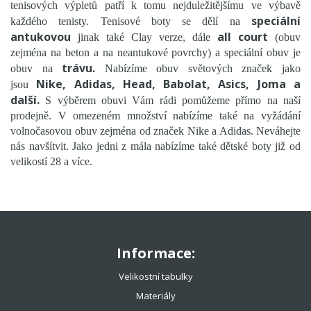
ADIDAS
tenisových výpletů patří k tomu nejduležitějšímu ve výbavě
NIKE
speciální
každého tenisty. Tenisové boty se dělí na
antukovou
all court
WILSON
jinak také Clay verze, dále
(obuv
zejména na beton a na neantukové povrchy) a speciální obuv je
JOMA
trávu.
obuv na
Nabízíme obuv světových značek jako
MIZUNO
Nike, Adidas, Head, Babolat, Asics, Joma a
jsou
ASICS
další.
S výběrem obuvi Vám rádi pomůžeme přímo na naší
PÁNSKÁ
prodejně. V omezeném množství nabízíme také na vyžádání
volnočasovou obuv zejména od značek Nike a Adidas. Neváhejte
DÁMSKÁ
nás navšítvit. Jako jedni z mála nabízíme také dětské boty již od
DĚTSKÁ
velikostí 28 a více.
HEAD
BABOLAT
YONEX
LACOSTE
Informace:
ROBIN SÖDERLING
TENISOVÉ OBLEČENÍ
Velikostní tabulky
Materiály
TENISOVÉ OMOTÁVKY