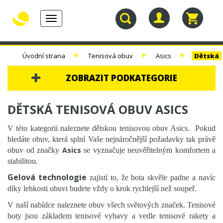
Toggle
navigation
30.
TENISOVÉ
TENISOVÉ
TENISOVÉ
Úvodní strana
Tenisová obuv
Asics
Dětská
NAROZENINY
RAKETY
VÝPLETY
TAŠKY
ZOBRAZIT PODKATEGORIE
30. NAROZENINY
DĚTSKÁ TENISOVÁ OBUV ASICS
TENISOVÉ RAKETY
V této kategorii naleznete dětskou tenisovou obuv Asics.
Pokud
hledáte obuv, která splní Vaše nejnáročnější požadavky tak právě
TENISOVÉ VÝPLETY
Asics
obuv od značky
se vyznačuje neuvěřitelným komfortem a
stabilitou.
TENISOVÉ TAŠKY
Gelová technologie
zajistí to, že bota skvěle padne a navíc
TENISOVÉ MÍČE
díky lehkosti obuvi budete vždy o krok rychlejší než soupeř.
TENISOVÁ OBUV
V naší nabídce naleznete obuv všech světových značek. Tenisové
boty jsou základem tenisové vybavy a vedle tenisové rakety a