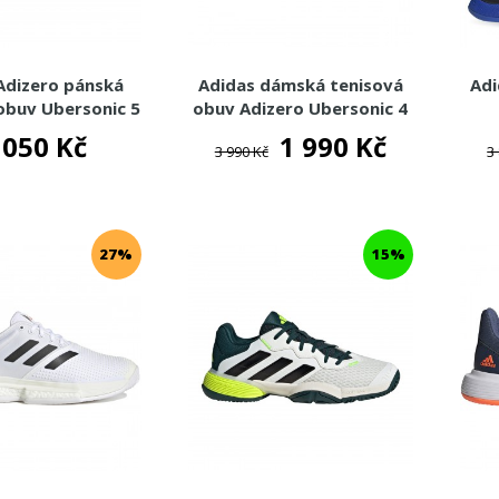
Adizero pánská
Adidas dámská tenisová
Adi
obuv Ubersonic 5
obuv Adizero Ubersonic 4
Allcourt
Clay
 050 Kč
1 990 Kč
3 990 Kč
3
27%
15%