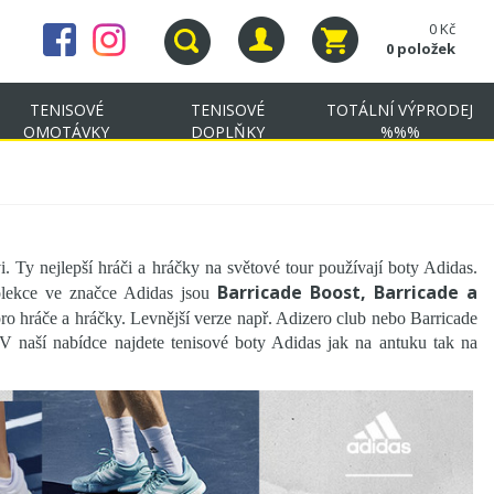
0 Kč
0 položek
TENISOVÉ
TENISOVÉ
TOTÁLNÍ VÝPRODEJ
OMOTÁVKY
DOPLŇKY
%%%
i. Ty nejlepší hráči a hráčky na světové tour používají boty Adidas.
Barricade Boost, Barricade a
olekce ve značce Adidas jsou
ro hráče a hráčky. Levnější verze např. Adizero club nebo Barricade
 V naší nabídce najdete tenisové boty Adidas jak na antuku tak na