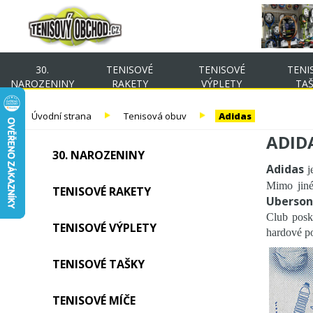
30.
TENISOVÉ
TENISOVÉ
TENI
NAROZENINY
RAKETY
VÝPLETY
TA
Úvodní strana
Tenisová obuv
Adidas
ADID
30. NAROZENINY
Adidas
j
Mimo jin
TENISOVÉ RAKETY
Uberson
Club posky
TENISOVÉ VÝPLETY
hardové po
TENISOVÉ TAŠKY
TENISOVÉ MÍČE