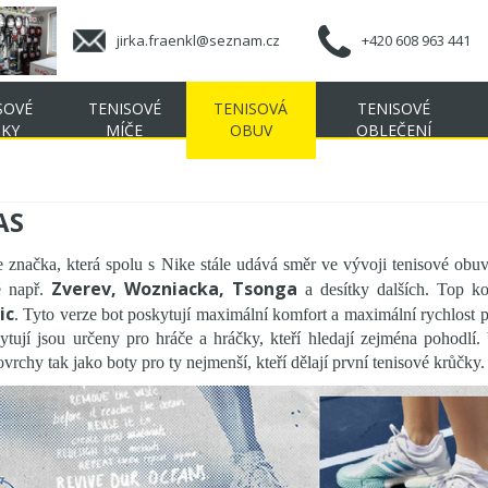
jirka.fraenkl@seznam.cz
+420 608 963 441
SOVÉ
TENISOVÉ
TENISOVÁ
TENISOVÉ
ŠKY
MÍČE
OBUV
OBLEČENÍ
AS
e značka, která spolu s Nike stále udává směr ve vývoji tenisové obuv
Zverev, Wozniacka, Tsonga
é např.
a desítky dalších. Top k
ic
. Tyto verze bot poskytují maximální komfort a maximální rychlost p
tují jsou určeny pro hráče a hráčky, kteří hledají zejména pohodlí.
vrchy tak jako boty pro ty nejmenší, kteří dělají první tenisové krůčky.