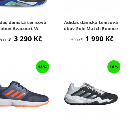
das dámská tenisová
Adidas dámská tenisová
obuv Avacourt W
obuv Sole Match Bounce
3 290 Kč
1 990 Kč
 899 Kč
3 590 Kč
15%
10%