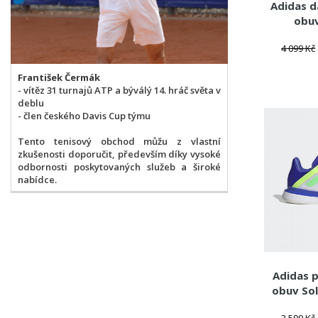
Adidas 
obuv
4 099 Kč
František Čermák
- vítěz 31 turnajů ATP a býválý 14. hráč světa v
deblu
- člen českého Davis Cup týmu
Tento tenisový obchod můžu z vlastní
zkušenosti doporučit, především díky vysoké
odbornosti poskytovaných služeb a široké
nabídce.
Adidas 
obuv So