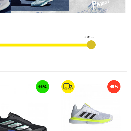
4 060,-
16%
45%