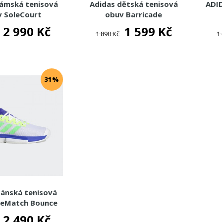
dámská tenisová
Adidas dětská tenisová
ADI
 SoleCourt
obuv Barricade
2 990 Kč
1 599 Kč
1 890 Kč
1
31%
pánská tenisová
leMatch Bounce
2 490 Kč