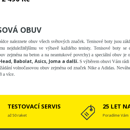
SOVÁ OBUV
ídce naleznete obuv všech světových značek. Tenisové boty jsou zákl
omu nejduležitějšímu ve výbavě každého tenisty. Tenisové boty se
uv zejména na beton a na neantukové povrchy) a speciální obuv je 
Head, Babolat, Asics, Joma a další.
S výběrem obuvi Vám rádi 
žádání volnočasovou obuv zejména od značek Nike a Adidas. Neváhejte
8 a více.
TESTOVACÍ SERVIS
25 LET N
až 50 raket
Poradíme Vám