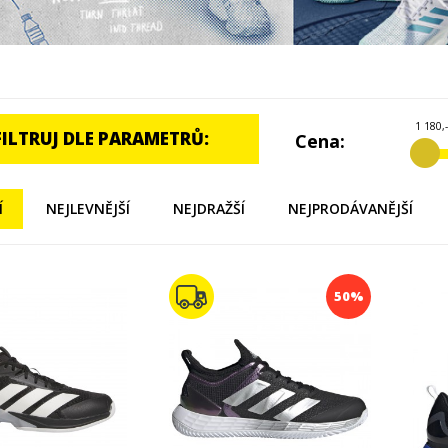
1 180,-
FILTRUJ DLE PARAMETRŮ:
Cena:
Í
NEJLEVNĚJŠÍ
NEJDRAŽŠÍ
NEJPRODÁVANĚJŠÍ
50%