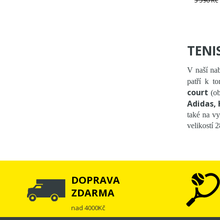
3 590 Kč
TENI
V naší nab
patří k t
court
(ob
Adidas, 
také na vy
velikostí 2
DOPRAVA
ZDARMA
nad 4000Kč