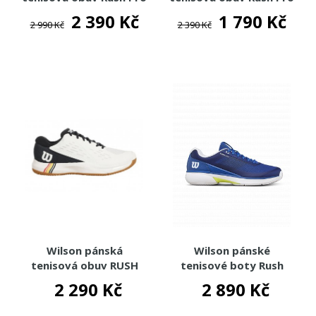
Ace French Blue Clay
Ace JR
2 390 Kč
1 790 Kč
2 990 Kč
2 390 Kč
Wilson pánská
Wilson pánské
tenisová obuv RUSH
tenisové boty Rush
PRO ACE RG 2025 CLAY
Lite 5
2 290 Kč
2 890 Kč