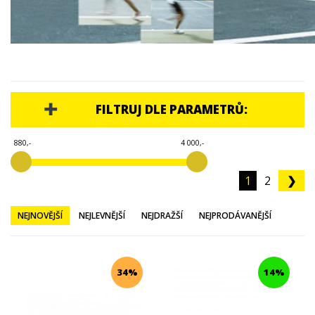
ADIDAS
NIKE
WILSON
PÁNSKÁ
DÁMSKÁ
DĚTSKÁ
FILTRUJ DLE PARAMETRŮ:
JOMA
MIZUNO
880,-
4 000,-
ASICS
HEAD
1
2
❯
BABOLAT
YONEX
NEJNOVĚJŠÍ
NEJLEVNĚJŠÍ
NEJDRAŽŠÍ
NEJPRODÁVANĚJŠÍ
LACOSTE
ROBIN SÖDERLING
34%
14%
TENISOVÉ OBLEČENÍ
TENISOVÉ OMOTÁVKY