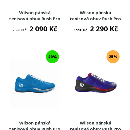
Wilson pánská
Wilson pánská
tenisová obuv Rush Pro
tenisová obuv Rush Pro
Ace
Ace Clay
2 090 Kč
2 290 Kč
2 990 Kč
2 990 Kč
20%
25%
Wilson pánská
Wilson pánská
tenisová obuv Rush Pro
tenisová obuv Rush Pro