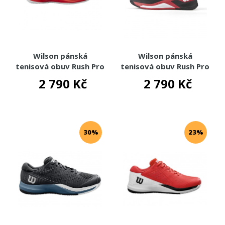
Wilson pánská
Wilson pánská
tenisová obuv Rush Pro
tenisová obuv Rush Pro
4.5 Clay
4.5 Clay - Bk/Rd/W
2 790 Kč
2 790 Kč
30%
23%