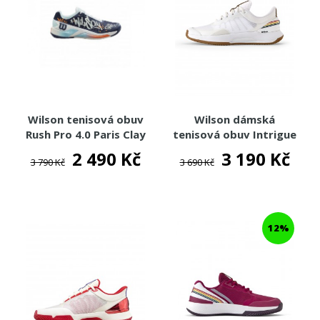
TENISOVÉ DOPLŇKY
TOTÁLNÍ VÝPRODEJ %%%
Wilson tenisová obuv
Wilson dámská
Rush Pro 4.0 Paris Clay
tenisová obuv Intrigue
Tour RG Clay
2 490 Kč
3 190 Kč
3 790 Kč
3 690 Kč
12%