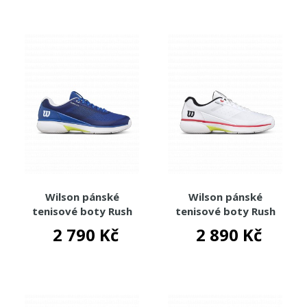
Wilson pánské
Wilson pánské
tenisové boty Rush
tenisové boty Rush
Lite 5 Clay
Lite 5 Clay
2 790 Kč
2 890 Kč