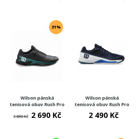
31%
Wilson pánská
Wilson pánská
tenisová obuv Rush Pro
tenisová obuv Rush Pro
4.0 Clay
4.0 Clay
2 690 Kč
2 490 Kč
3 890 Kč