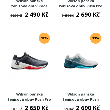
Wilson pánská
Wilson pánská
tenisová obuv Kaos
tenisová obuv Rush Pro
Swift Clay
4.0
2 490 Kč
2 690 Kč
3 290 Kč
3 150 Kč
32%
33%
Wilson pánská
Wilson pánská
tenisová obuv Rush Pro
tenisová obuv Rush
4.0 Clay
PRO 4.0 CLAY
2 650 Kč
2 690 Kč
3 890 Kč
3 990 Kč