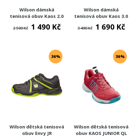
Wilson dámská
Wilson dámská
tenisová obuv Kaos 2.0
tenisová obuv Kaos 3.0
Comp
Clay
1 490 Kč
1 690 Kč
2 590 Kč
3 490 Kč
36%
36%
Wilson dětská tenisová
Wilson dětská tenisová
obuv Envy JR
obuv KAOS JUNIOR QL