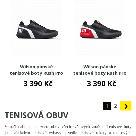
Wilson pánské
Wilson pánské
tenisové boty Rush Pro
tenisové boty Rush Pro
5 Clay
5 Clay
3 390 Kč
3 390 Kč
1
2
❯
TENISOVÁ OBUV
V naší nabídce naleznete obuv všech světových značek. Tenisové boty
jsou základem tenisové vybavy a vedle tenisové rakety a tenisových