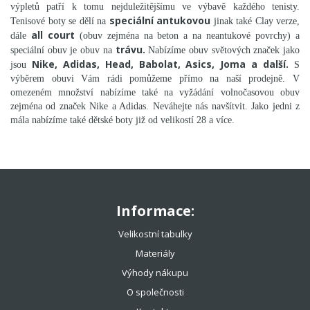
výpletů patří k tomu nejduležitějšímu ve výbavě každého tenisty.
speciální antukovou
Tenisové boty se dělí na
jinak také Clay verze,
all court
dále
(obuv zejména na beton a na neantukové povrchy) a
trávu.
speciální obuv je obuv na
Nabízíme obuv světových značek jako
Nike, Adidas, Head, Babolat, Asics, Joma a další.
jsou
S
výběrem obuvi Vám rádi pomůžeme přímo na naší prodejně. V
omezeném množství nabízíme také na vyžádání volnočasovou obuv
zejména od značek Nike a Adidas. Neváhejte nás navšítvit. Jako jedni z
mála nabízíme také dětské boty již od velikostí 28 a více.
Informace:
Velikostní tabulky
Materiály
Výhody nákupu
O společnosti