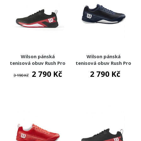
Wilson pánská
Wilson pánská
tenisová obuv Rush Pro
tenisová obuv Rush Pro
4.5 - Bk/Rd/W
4.5 Clay
2 790 Kč
2 790 Kč
3 190 Kč