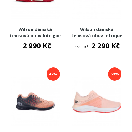
Wilson dámská
Wilson dámská
tenisová obuv Intrigue
tenisová obuv Intrique
Tour USO all court
Pro Clay 2025 RG
2 990 Kč
2 290 Kč
2 590 Kč
42%
52%