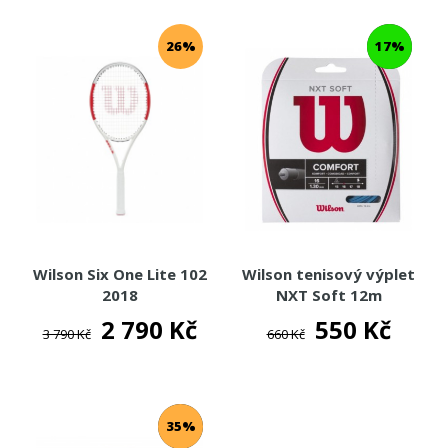
26%
17%
Wilson Six One Lite 102
Wilson tenisový výplet
2018
NXT Soft 12m
2 790 Kč
550 Kč
3 790 Kč
660 Kč
35%