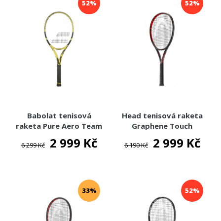
52%
52%
Babolat tenisová
Head tenisová raketa
raketa Pure Aero Team
Graphene Touch
2019
Prestige PWR
2 999 Kč
2 999 Kč
6 299 Kč
6 190 Kč
33%
52%