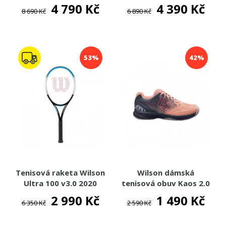
200m
4 790 Kč
4 390 Kč
8 690 Kč
6 890 Kč
53%
42%
Tenisová raketa Wilson
Wilson dámská
Ultra 100 v3.0 2020
tenisová obuv Kaos 2.0
Comp
2 990 Kč
1 490 Kč
6 350 Kč
2 590 Kč