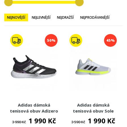
TENISOVÉ OBLEČENÍ
TENISOVÉ OMOTÁVKY
NEJNOVĚJŠÍ
NEJLEVNĚJŠÍ
NEJDRAŽŠÍ
NEJPRODÁVANĚJŠÍ
TENISOVÉ DOPLŇKY
TOTÁLNÍ VÝPRODEJ %%%
50%
45%
Adidas dámská
Adidas dámská
tenisová obuv Adizero
tenisová obuv Sole
Ubersonic 4 Clay
Match Bounce
1 990 Kč
1 990 Kč
3 990 Kč
3 590 Kč