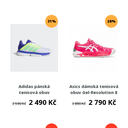
31%
28%
Adidas pánská
Asics dámská tenisová
tenisová obuv
obuv Gel-Resolution 8
SoleMatch Bounce
Clay
2 490 Kč
2 790 Kč
3 590 Kč
3 890 Kč