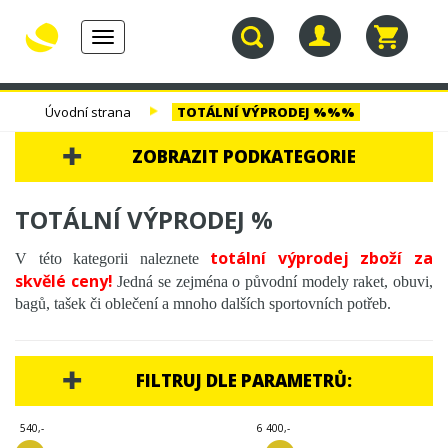
Toggle
navigation
30.
TENISOVÉ
TENISOVÉ
TENISOVÉ
Úvodní strana
TOTÁLNÍ VÝPRODEJ %%%
NAROZENINY
RAKETY
VÝPLETY
TAŠKY
ZOBRAZIT PODKATEGORIE
30. NAROZENINY
TOTÁLNÍ VÝPRODEJ %
TENISOVÉ RAKETY
totální výprodej zboží za
V této kategorii naleznete
skvělé ceny!
Jedná se zejména o původní modely raket, obuvi,
TENISOVÉ VÝPLETY
bagů, tašek či oblečení a mnoho dalších sportovních potřeb.
TENISOVÉ TAŠKY
TENISOVÉ MÍČE
FILTRUJ DLE PARAMETRŮ:
TENISOVÁ OBUV
540,-
6 400,-