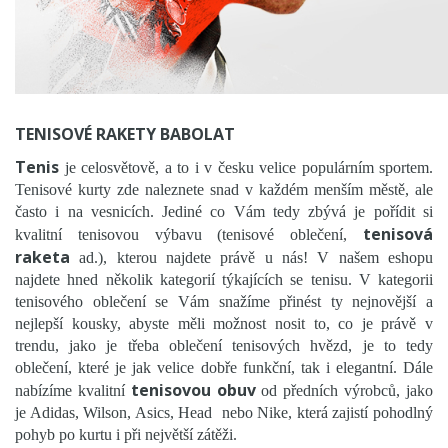
DUNLOP
PRINCE
SOLINCO
LACOSTE
DĚTSKÉ TENISOVÉ RAKETY
TENISOVÉ RAKETY BABOLAT
TENISOVÉ VÝPLETY
Tenis
je celosvětově, a to i v česku velice populárním sportem.
Tenisové kurty zde naleznete snad v každém menším městě, ale
TENISOVÉ TAŠKY
často i na vesnicích. Jediné co Vám tedy zbývá je pořídit si
tenisová
kvalitní tenisovou výbavu (tenisové oblečení,
TENISOVÉ MÍČE
raketa
ad.), kterou najdete právě u nás! V našem eshopu
najdete hned několik kategorií týkajících se tenisu. V kategorii
TENISOVÁ OBUV
tenisového oblečení se Vám snažíme přinést ty nejnovější a
TENISOVÉ OBLEČENÍ
nejlepší kousky, abyste měli možnost nosit to, co je právě v
trendu, jako je třeba oblečení tenisových hvězd, je to tedy
TENISOVÉ OMOTÁVKY
oblečení, které je jak velice dobře funkční, tak i elegantní. Dále
tenisovou obuv
nabízíme kvalitní
od předních výrobců, jako
TENISOVÉ DOPLŇKY
je Adidas, Wilson, Asics, Head nebo Nike, která zajistí pohodlný
pohyb po kurtu i při největší zátěži.