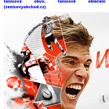
tenisová obuv, tenisové oblečení
HEAD
(tenisovyobchod.cz)
BABOLAT
PURE AERO 2026 NEW
PURE DRIVE 2025 NEW
PURE DRIVE 2024
PURE STRIKE 2024
PURE AERO RAFA 2023
EVO 2023
PURE AERO 2023
PURE AERO RAFA 2021
PURE DRIVE 2021
PURE AERO
PURE DRIVE
PURE STRIKE
TECNIFIBRE
PRO KENNEX