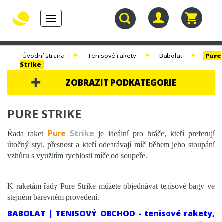
Toggle
navigation
30.
TENISOVÉ
TENISOVÉ
TENISOVÉ
Úvodní strana
Tenisové rakety
Babolat
Pure
NAROZENINY
RAKETY
VÝPLETY
TAŠKY
Strike
ZOBRAZIT PODKATEGORIE
30. NAROZENINY
PURE STRIKE
TENISOVÉ RAKETY
Pure
Strike
Řada raket
je ideální pro hráče, kteří preferují
TENIS DĚTEM
útočný styl, přesnost a kteří odehrávají míč během jeho stoupání
vzhůru s využitím rychlosti míče od soupeře.
BALÍČKY RAKET
TESTOVACÍ RAKETY
TESTOVACÍ RAKETY - VÝPRODEJ %
K raketám řady Pure Strike můžete objednávat tenisové bagy ve
stejném barevném provedení.
WILSON
BABOLAT | TENISOVÝ OBCHOD - tenisové rakety,
YONEX