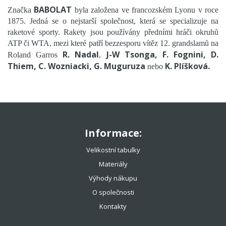
TOTÁLNÍ VÝPRODEJ %%%
BABOLAT
Značka
byla založena ve francozském Lyonu v roce
1875. Jedná se o nejstarší společnost, která se specializuje na
raketové sporty. Rakety jsou používány předními hráči okruhů
ATP či WTA, mezi které patří bezzesporu vítěz 12. grandslamů na
R. Nadal
J-W Tsonga, F. Fognini, D.
Roland Garros
,
Thiem, C. Wozniacki, G. Muguruza
K. Plíšková.
nebo
Informace:
Velikostní tabulky
Materiály
Výhody nákupu
O společnosti
Kontakty