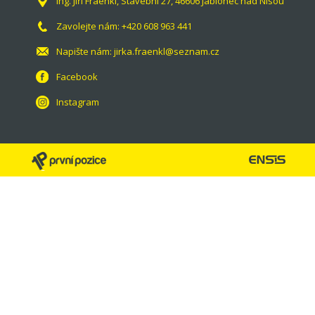
Ing. Jiří Fraenkl, Stavební 27, 46606 Jablonec nad Nisou
Zavolejte nám:
+420 608 963 441
Napište nám:
jirka.fraenkl@seznam.cz
Facebook
Instagram