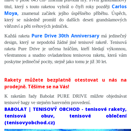
HEAD
Carlos
titul, který s touto raketou vyhrál o čtyři roky později
BABOLAT
Moya,
znamenal začátek jejího úspěšného příběhu. Úspěch,
PURE AERO 2026 NEW
který se následně promítl do dalších deseti grandslamových
vítězství a pěti světových jedniček.
PURE DRIVE 2025 NEW
Pure Drive 30th Anniversary
PURE DRIVE 2024
Každá raketa
má jedinečný
design, který se nepodobá žádné jiné tenisové raketě. Tenisová
PURE STRIKE 2024
raketa Pure Drive je určena hráčům, kteří hledají výkonnou,
PURE AERO RAFA 2023
všestrannou a snadno ovladatelnou tenisovou raketu, která vám
EVO 2023
poskytne jedinečné pocity, stejně jako tomu je již 30 let.
PURE AERO 2023
PURE AERO RAFA 2021
Rakety můžete bezplatně otestovat u nás na
PURE DRIVE 2021
prodejně. Těšíme se na Vás!
PURE AERO
K raketám řady
Babolat PURE DRIVE
můžete objednávat
PURE DRIVE
tenisové bagy ve stejném barevném provedení.
BABOLAT | TENISOVÝ OBCHOD - tenisové rakety,
PURE STRIKE
tenisová obuv, tenisové oblečení
TECNIFIBRE
(tenisovyobchod.cz)
PRO KENNEX