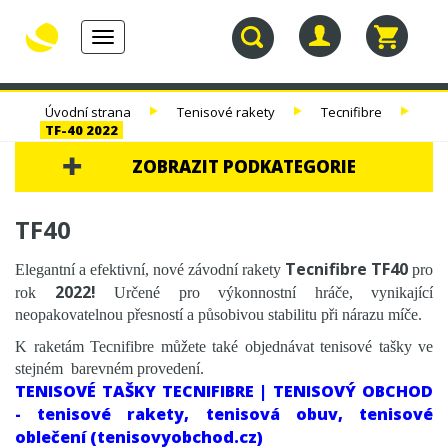
Toggle
navigation
30.
TENISOVÉ
TENISOVÉ
TENISOVÉ
Úvodní strana
Tenisové rakety
Tecnifibre
NAROZENINY
RAKETY
VÝPLETY
TAŠKY
TF-40 2022
ZOBRAZIT PODKATEGORIE
30. NAROZENINY
TF40
TENISOVÉ RAKETY
Tecnifibre TF40
Elegantní a efektivní, nové závodní rakety
pro
TENIS DĚTEM
2022!
rok
Určené pro výkonnostní hráče, vynikající
neopakovatelnou přesností a působivou stabilitu při nárazu míče.
BALÍČKY RAKET
TESTOVACÍ RAKETY
K raketám Tecnifibre můžete také objednávat tenisové tašky ve
stejném barevném provedení.
TESTOVACÍ RAKETY - VÝPRODEJ %
TENISOVÉ TAŠKY TECNIFIBRE | TENISOVÝ OBCHOD
WILSON
- tenisové rakety, tenisová obuv, tenisové
YONEX
oblečení (tenisovyobchod.cz)