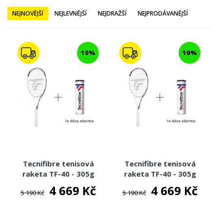
NEJNOVĚJŠÍ
NEJLEVNĚJŠÍ
NEJDRAŽŠÍ
NEJPRODÁVANĚJŠÍ
TENISOVÉ TAŠKY
TENISOVÉ MÍČE
10%
10%
TENISOVÁ OBUV
TENISOVÉ OBLEČENÍ
TENISOVÉ OMOTÁVKY
TENISOVÉ DOPLŇKY
TOTÁLNÍ VÝPRODEJ %%%
Tecnifibre tenisová
Tecnifibre tenisová
raketa TF-40 - 305g
raketa TF-40 - 305g
16x19 2022
2022
4 669 Kč
4 669 Kč
5 190 Kč
5 190 Kč