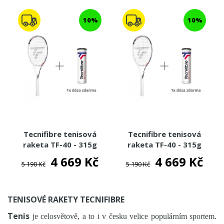
10%
10%
Tecnifibre tenisová
Tecnifibre tenisová
raketa TF-40 - 315g
raketa TF-40 - 315g
16x19 2022
2022
4 669 Kč
4 669 Kč
5 190 Kč
5 190 Kč
TENISOVÉ RAKETY TECNIFIBRE
Tenis
je celosvětově, a to i v česku velice populárním sportem.