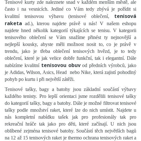
Tenisové kurty zde naleznete snad v každém menším městě, ale
často i na vesnicích. Jediné co Vám tedy zbývá je pořídit si
tenisová
kvalitní tenisovou výbavu (tenisové oblečení,
raketa
ad.), kterou najdete právě u nás! V našem eshopu
najdete hned několik kategorií týkajících se tenisu. V kategorii
tenisového oblečení se Vám snažíme přinést ty nejnovější a
nejlepší kousky, abyste měli možnost nosit to, co je právě v
trendu, jako je třeba oblečení tenisových hvězd, je to tedy
oblečení, které je jak velice dobře funkční, tak i elegantní. Dále
tenisovou obuv
nabízíme kvalitní
od předních výrobců, jako
je Adidas, Wilson, Asics, Head nebo Nike, která zajistí pohodlný
pohyb po kurtu i při největší zátěži.
Tenisové tašky, bagy a batohy jsou základní součástí výbavy
každého tenisty. Pro lepší orientaci jsme rozdělili tenisové tašky
do kategorií tašky, bagy a batohy. Dále je možné filtrovat tenisové
tašky podle množství raket, které lze do nich umístit. Najdete u
nás kompletní nabídku tašek jak pro profesionály tak pro
rekreační hráče tak jako pro děti, které začínají. U nich jsou
oblíbené zejména tenisové batohy. Součástí těch největších bagů
na 12 až 15 tenisových raket je thermo ochrana tenisových raket a