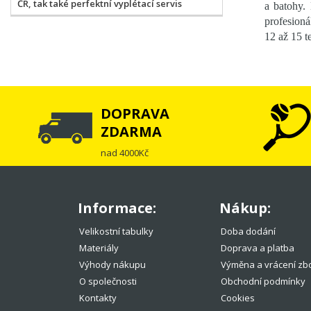
ČR, tak také perfektní vyplétací servis
a batohy. 
profesioná
12 až 15 t
DOPRAVA
ZDARMA
nad 4000Kč
Informace:
Nákup:
Velikostní tabulky
Doba dodání
Materiály
Doprava a platba
Výhody nákupu
Výměna a vrácení zb
O společnosti
Obchodní podmínky
Kontakty
Cookies