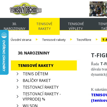
30.
TENISOVÉ
TENISOVÉ
TENI
NAROZENINY
RAKETY
VÝPLETY
TA
Úvodní strana
Tenisové rakety
Tecnifibre
T-
30. NAROZENINY
T-FIG
T-F
Řada
TENISOVÉ RAKETY
dávala tva
TENIS DĚTEM
dynamickým
BALÍČKY RAKET
TESTOVACÍ RAKETY
K raketá
TESTOVACÍ RAKETY -
TENISO
VÝPRODEJ %
(teniso
WILSON