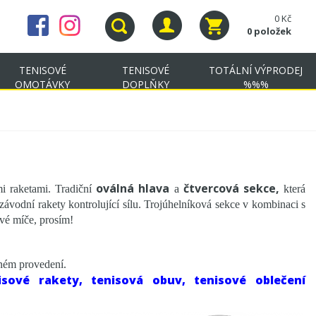
0 Kč
0 položek
TENISOVÉ
TENISOVÉ
TOTÁLNÍ VÝPRODEJ
OMOTÁVKY
DOPLŇKY
%%%
oválná hlava
čtvercová sekce,
i raketami. Tradiční
a
která
závodní rakety kontrolující sílu. Trojúhelníková sekce v kombinaci s
vé míče, prosím!
vném provedení.
ové rakety, tenisová obuv, tenisové oblečení