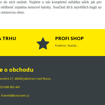
lze do nich umístit. Najdete u nás kompletní nabídku tašek jak pro
ou oblíbené zejména tenisové batohy. Součástí těch největších bagů na
a tenisovou obuv.
A TRHU
PROFI SHOP
Federer, Nadal...
e o obchodu
 Stavební 27, 46606 Jablonec nad Nisou
20 608 963 441
ka.fraenkl@seznam.cz