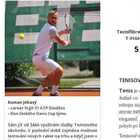
Tecnifibr
T-FIG
5
TENISOV
Tenis
je 
Jediné co 
Roman Jebavý
eshopu naj
- career high 51 ATP Doubles
abyste měl
- člen českého Davis Cup týmu
elegantní.
Sám již od žáků využívám služby Tenisového
pohyb po ku
obchodu. V poslední době zejména možnost
testování nových raket na trhu a když jsem v
Tenisové t