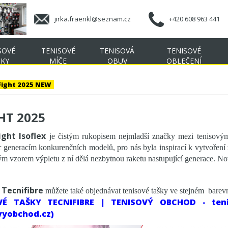
jirka.fraenkl@seznam.cz
+420 608 963 441
SOVÉ
TENISOVÉ
TENISOVÁ
TENISOVÉ
ŠKY
MÍČE
OBUV
OBLEČENÍ
Fight 2025 NEW
HT 2025
ight
Isoflex
je čistým rukopisem nejmladší značky mezi tenisovým
r generacím konkurenčních modelů, pro nás byla inspirací k vytvoření 
 vzorem výpletu z ní dělá nezbytnou raketu nastupující generace. No
Tecnifibre
m
můžete také objednávat tenisové tašky ve stejném bare
VÉ TAŠKY TECNIFIBRE | TENISOVÝ OBCHOD - tenis
vyobchod.cz)