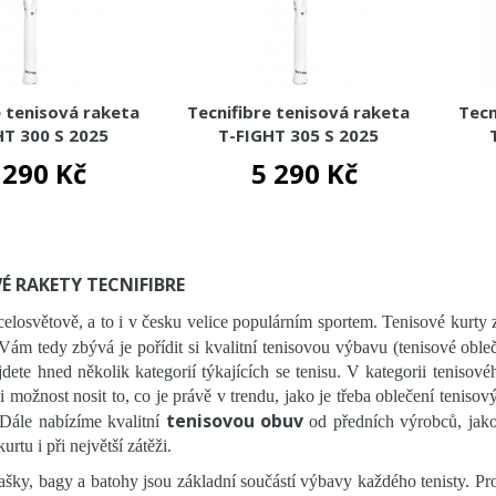
e tenisová raketa
Tecnifibre tenisová raketa
Tecn
HT 300 S 2025
T-FIGHT 305 S 2025
 290 Kč
5 290 Kč
É RAKETY TECNIFIBRE
celosvětově, a to i v česku velice populárním sportem. Tenisové kurty
Vám tedy zbývá je pořídit si kvalitní tenisovou výbavu (tenisové obleč
dete hned několik kategorií týkajících se tenisu. V kategorii tenisov
i možnost nosit to, co je právě v trendu, jako je třeba oblečení tenisový
tenisovou obuv
 Dále nabízíme kvalitní
od předních výrobců, jako
rtu i při největší zátěži.
ašky, bagy a batohy jsou základní součástí výbavy každého tenisty. Pro l