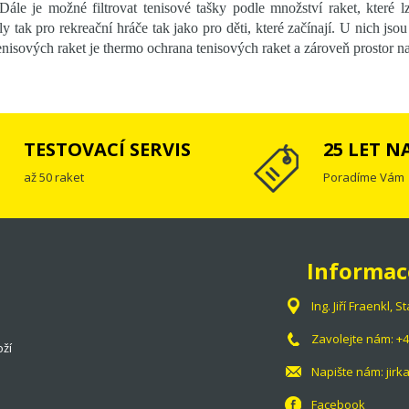
Dále je možné filtrovat tenisové tašky podle množství raket, které 
ly tak pro rekreační hráče tak jako pro děti, které začínají. U nich js
enisových raket je thermo ochrana tenisových raket a zároveň prostor n
TESTOVACÍ SERVIS
25 LET N
až 50 raket
Poradíme Vám
Informac
Ing. Jiří Fraenkl,
Zavolejte nám:
+4
oží
Napište nám:
jir
Facebook