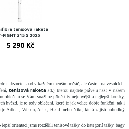
ifibre tenisová raketa
T-FIGHT 315 S 2025
5 290 Kč
 zde naleznete snad v každém menším městě, ale často i na vesnicích.
tenisová raketa
ení,
ad.), kterou najdete právě u nás! V našem
ého oblečení se Vám snažíme přinést ty nejnovější a nejlepší kousky,
ch hvězd, je to tedy oblečení, které je jak velice dobře funkční, tak i
 je Adidas, Wilson, Asics, Head nebo Nike, která zajistí pohodlný
epší orientaci jsme rozdělili tenisové tašky do kategorií tašky, bagy