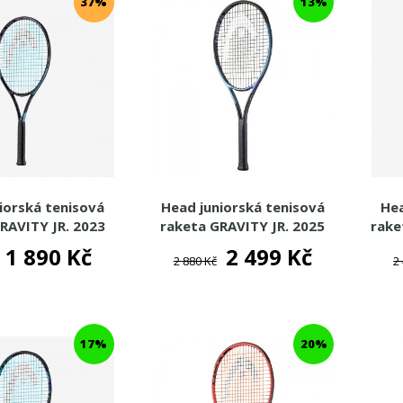
37%
13%
iorská tenisová
Head juniorská tenisová
Hea
RAVITY JR. 2023
raketa GRAVITY JR. 2025
rake
1 890 Kč
2 499 Kč
2 880 Kč
2
17%
20%