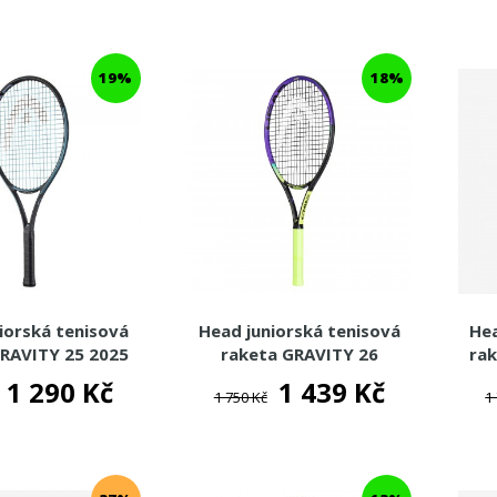
19%
18%
iorská tenisová
Head juniorská tenisová
Hea
GRAVITY 25 2025
raketa GRAVITY 26
ra
1 290 Kč
1 439 Kč
1 750 Kč
1