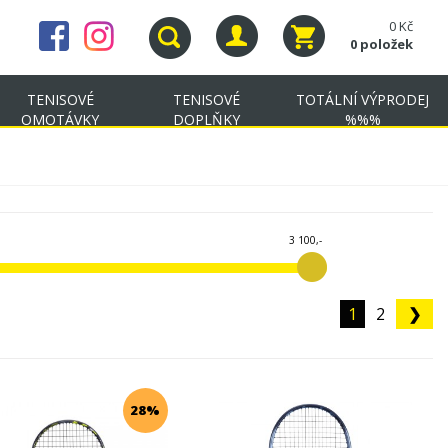
0 Kč
0 položek
TENISOVÉ
TENISOVÉ
TOTÁLNÍ VÝPRODEJ
OMOTÁVKY
DOPLŇKY
%%%
3 100,-
1
2
❯
28%