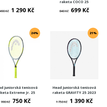
raketa COCO 25
1 290 Kč
699 Kč
 490 Kč
840 Kč
24%
21%
d juniorská tenisová
Head juniorská tenisová
aketa Extreme Jr. 25
raketa GRAVITY 25 2023
750 Kč
1 390 Kč
990 Kč
1 750 Kč