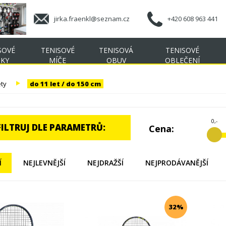
jirka.fraenkl@seznam.cz
+420 608 963 441
SOVÉ
TENISOVÉ
TENISOVÁ
TENISOVÉ
ŠKY
MÍČE
OBUV
OBLEČENÍ
ety
do 11 let / do 150 cm
0,-
FILTRUJ DLE PARAMETRŮ:
Cena:
Í
NEJLEVNĚJŠÍ
NEJDRAŽŠÍ
NEJPRODÁVANĚJŠÍ
32%