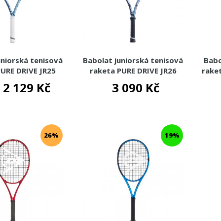
uniorská tenisová
Babolat juniorská tenisová
Babo
PURE DRIVE JR25
raketa PURE DRIVE JR26
rake
2025
2025
2 129 Kč
3 090 Kč
26%
19%