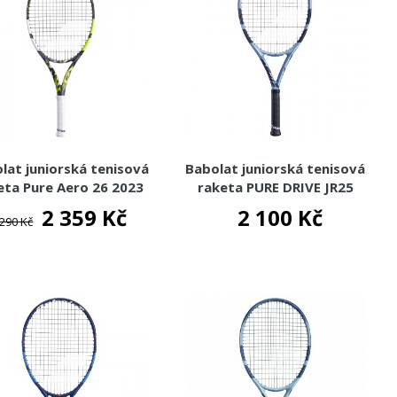
lat juniorská tenisová
Babolat juniorská tenisová
eta Pure Aero 26 2023
raketa PURE DRIVE JR25
2025
2 359 Kč
2 100 Kč
 290 Kč