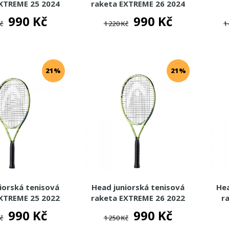
EXTREME 25 2024
raketa EXTREME 26 2024
990 Kč
990 Kč
Kč
1 220 Kč
1
21%
21%
iorská tenisová
Head juniorská tenisová
Hea
EXTREME 25 2022
raketa EXTREME 26 2022
r
990 Kč
990 Kč
Kč
1 250 Kč