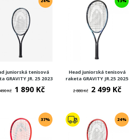
24%
13%
d juniorská tenisová
Head juniorská tenisová
ta GRAVITY JR. 25 2023
raketa GRAVITY JR.25 2025
1 890 Kč
2 499 Kč
 490 Kč
2 880 Kč
37%
24%