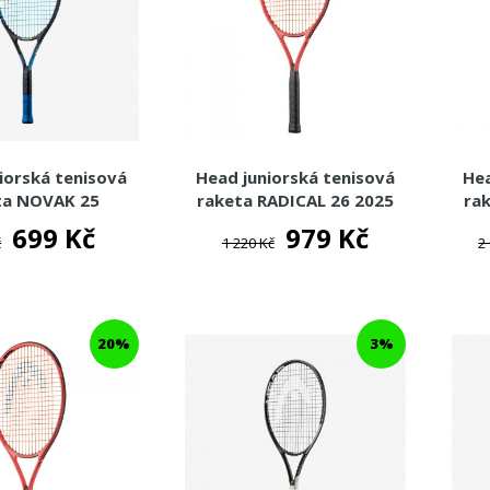
iorská tenisová
Head juniorská tenisová
Hea
ta NOVAK 25
raketa RADICAL 26 2025
rak
699 Kč
979 Kč
č
1 220 Kč
2
20%
3%