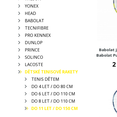
YONEX
HEAD
BABOLAT
TECNIFIBRE
PRO KENNEX
DUNLOP
PRINCE
Babolat 
Babolat Pu
SOLINCO
G
2
LACOSTE
DĚTSKÉ TENISOVÉ RAKETY
TENIS DĚTEM
DO 4 LET / DO 80 CM
DO 6 LET / DO 110 CM
DO 8 LET / DO 110 CM
DO 11 LET / DO 150 CM