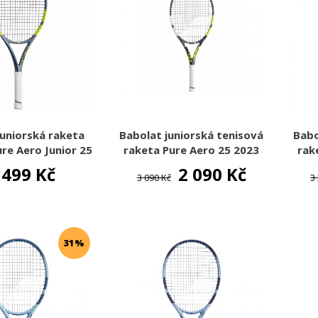
juniorská raketa
Babolat juniorská tenisová
Babo
re Aero Junior 25
raketa Pure Aero 25 2023
rak
en9 2026
 499 Kč
2 090 Kč
3 090 Kč
3
31%