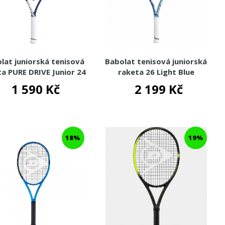
lat juniorská tenisová
Babolat tenisová juniorská
ta PURE DRIVE Junior 24
raketa 26 Light Blue
2025
1 590 Kč
2 199 Kč
18%
19%