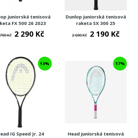
op juniorská tenisová
Dunlop juniorská tenisová
keta FX 500 26 2023
raketa SX 300 25
2 290 Kč
2 190 Kč
 790 Kč
2 690 Kč
13%
17%
ead IG Speed Jr. 24
Head juniorská tenisová