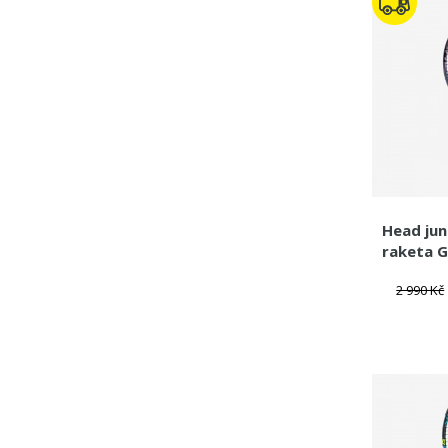
Head jun
raketa G
2 990 Kč