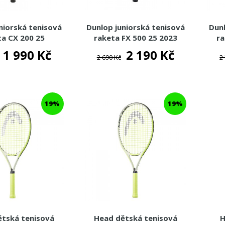
niorská tenisová
Dunlop juniorská tenisová
Dunl
ta CX 200 25
raketa FX 500 25 2023
ra
1 990 Kč
2 190 Kč
2 690 Kč
2
19%
19%
ětská tenisová
Head dětská tenisová
H