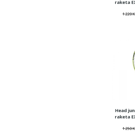
raketa 
1 220 
Head jun
raketa 
1 250 