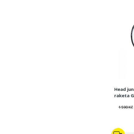
Head jun
raketa 
1 590 Kč