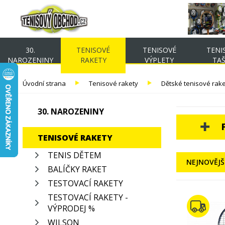
30.
TENISOVÉ
TENISOVÉ
TENI
NAROZENINY
RAKETY
VÝPLETY
TA
Úvodní strana
Tenisové rakety
Dětské tenisové rak
30. NAROZENINY
TENISOVÉ RAKETY
TENIS DĚTEM
NEJNOVĚJŠ
BALÍČKY RAKET
TESTOVACÍ RAKETY
TESTOVACÍ RAKETY -
VÝPRODEJ %
WILSON