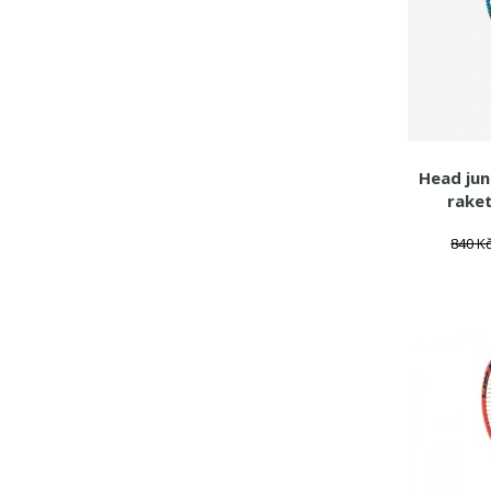
Head jun
rake
840 K