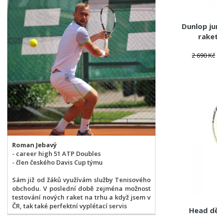
Dunlop ju
rake
2 690 Kč
Roman Jebavý
- career high 51 ATP Doubles
- člen českého Davis Cup týmu
Sám již od žáků využívám služby Tenisového
obchodu. V poslední době zejména možnost
testování nových raket na trhu a když jsem v
ČR, tak také perfektní vyplétací servis
Head d