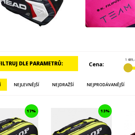
1 489,-
FILTRUJ DLE PARAMETRŮ:
Cena:
Í
NEJLEVNĚJŠÍ
NEJDRAŽŠÍ
NEJPRODÁVANĚJŠÍ
17%
13%