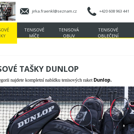
jirka.fraenkl@seznam.cz
+420 608 963 441
SOVÉ
TENISOVÉ
TENISOVÁ
TENISOVÉ
ŠKY
MÍČE
OBUV
OBLEČENÍ
SOVÉ TAŠKY DUNLOP
Dunlop
.
egorii najdete kompletní nabídku tenisových raket