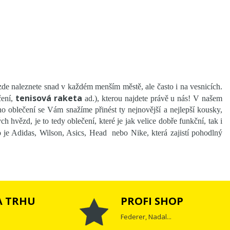
 zde naleznete snad v každém menším městě, ale často i na vesnicích.
tenisová raketa
ení,
ad.), kterou najdete právě u nás! V našem
ého oblečení se Vám snažíme přinést ty nejnovější a nejlepší kousky,
ch hvězd, je to tedy oblečení, které je jak velice dobře funkční, tak i
 je Adidas, Wilson, Asics, Head nebo Nike, která zajistí pohodlný
A TRHU
PROFI SHOP
Federer, Nadal...