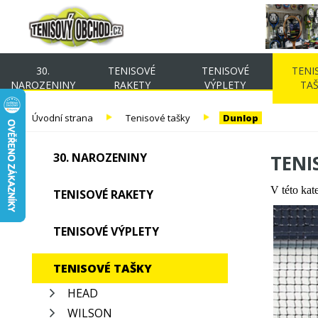
30.
TENISOVÉ
TENISOVÉ
TENI
NAROZENINY
RAKETY
VÝPLETY
TA
Úvodní strana
Tenisové tašky
Dunlop
30. NAROZENINY
TENI
V této kat
TENISOVÉ RAKETY
TENISOVÉ VÝPLETY
TENISOVÉ TAŠKY
HEAD
WILSON