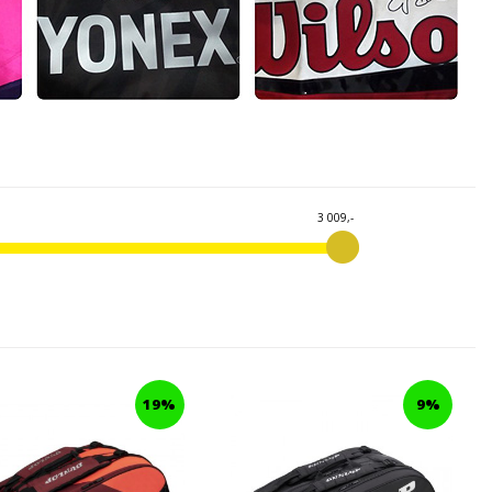
3 009,-
19%
9%