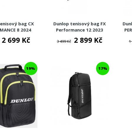
tenisový bag CX
Dunlop tenisový bag FX
Dun
MANCE 8 2024
Performance 12 2023
PE
2 699 Kč
2 899 Kč
3 499 Kč
1
19%
17%