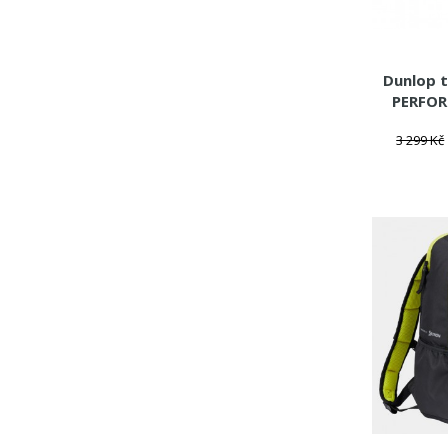
Dunlop 
PERFOR
3 299 Kč