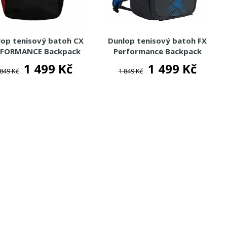
lop tenisový batoh CX
Dunlop tenisový batoh FX
RFORMANCE Backpack
Performance Backpack
2024
2023
1 499 Kč
1 499 Kč
 849 Kč
1 849 Kč