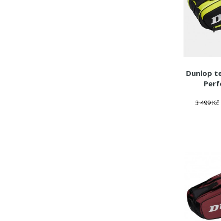
Dunlop t
Perf
3 499 Kč