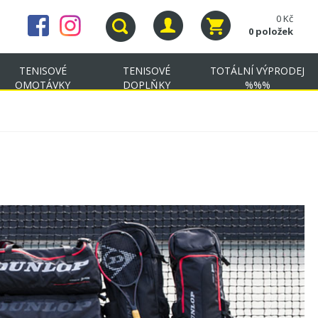
0 Kč
0 položek
TENISOVÉ
TENISOVÉ
TOTÁLNÍ VÝPRODEJ
OMOTÁVKY
DOPLŇKY
%%%