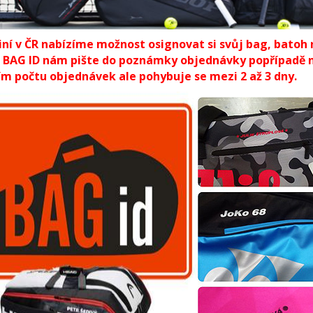
iní v ČR nabízíme možnost osignovat si svůj bag, batoh
 BAG ID nám pište do poznámky objednávky popřípadě ná
m počtu objednávek ale pohybuje se mezi 2 až 3 dny.