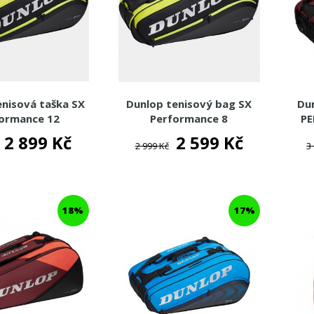
enisová taška SX
Dunlop tenisový bag SX
Du
ormance 12
Performance 8
PE
2 899 Kč
2 599 Kč
2 999 Kč
3
18%
17%