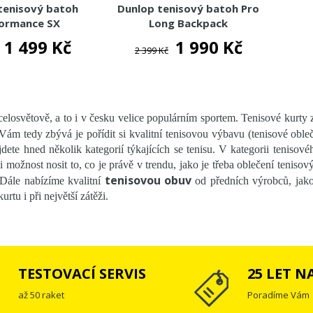
tenisový batoh
Dunlop tenisový batoh Pro
ormance SX
Long Backpack
1 499 Kč
1 990 Kč
2 399 Kč
celosvětově, a to i v česku velice populárním sportem. Tenisové kurty
Vám tedy zbývá je pořídit si kvalitní tenisovou výbavu (tenisové obleč
dete hned několik kategorií týkajících se tenisu. V kategorii tenisov
i možnost nosit to, co je právě v trendu, jako je třeba oblečení tenisový
tenisovou obuv
 Dále nabízíme kvalitní
od předních výrobců, jako
rtu i při největší zátěži.
TESTOVACÍ SERVIS
25 LET N
až 50 raket
Poradíme Vám