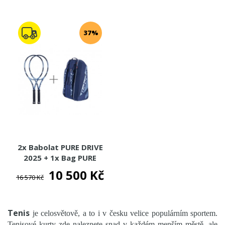
TENISOVÉ MÍČE
TENISOVÁ OBUV
37%
TENISOVÉ OBLEČENÍ
TENISOVÉ OMOTÁVKY
TENISOVÉ DOPLŇKY
TOTÁLNÍ VÝPRODEJ %%%
2x Babolat PURE DRIVE
2025 + 1x Bag PURE
DRIVE RH12 2025
10 500 Kč
16 570 Kč
Tenis
je celosvětově, a to i v česku velice populárním sportem.
Tenisové kurty zde naleznete snad v každém menším městě, ale