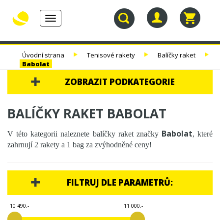
Toggle
navigation
30.
TENISOVÉ
TENISOVÉ
TENISOVÉ
Úvodní strana
Tenisové rakety
Balíčky raket
NAROZENINY
RAKETY
VÝPLETY
TAŠKY
Babolat
ZOBRAZIT PODKATEGORIE
30. NAROZENINY
BALÍČKY RAKET BABOLAT
TENISOVÉ RAKETY
Babolat
V této kategorii naleznete balíčky raket značky
, které
TENIS DĚTEM
zahrnují 2 rakety a 1 bag za zvýhodněné ceny!
BALÍČKY RAKET
WILSON
FILTRUJ DLE PARAMETRŮ:
YONEX
HEAD
10 490,-
11 000,-
BABOLAT