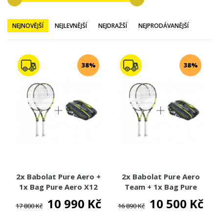
TESTOVACÍ RAKETY
TESTOVACÍ RAKETY - VÝPRODEJ %
NEJNOVĚJŠÍ
NEJLEVNĚJŠÍ
NEJDRAŽŠÍ
NEJPRODÁVANĚJŠÍ
WILSON
YONEX
HEAD
38%
38%
BABOLAT
TECNIFIBRE
PRO KENNEX
DUNLOP
PRINCE
SOLINCO
LACOSTE
DĚTSKÉ TENISOVÉ RAKETY
2x Babolat Pure Aero +
2x Babolat Pure Aero
TENISOVÉ VÝPLETY
1x Bag Pure Aero X12
Team + 1x Bag Pure
2023
Aero X12 2023
10 990 Kč
10 500 Kč
17 800 Kč
TENISOVÉ TAŠKY
16 890 Kč