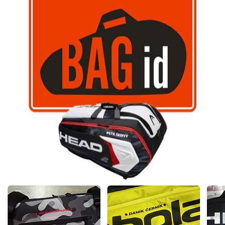
TENISOVÉ TAŠKY
WILSON
BABOLAT
YONEX
TECNIFIBRE
LACOSTE
DUNLOP
PRINCE
SOLINCO
ATP
TENISOVÉ MÍČE
TENISOVÁ OBUV
TENISOVÉ OBLEČENÍ
TENISOVÉ OMOTÁVKY