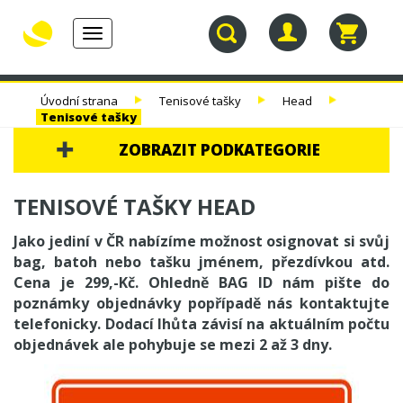
Toggle
navigation
30.
TENISOVÉ
TENISOVÉ
TENISOVÉ
Úvodní strana
Tenisové tašky
Head
NAROZENINY
RAKETY
VÝPLETY
TAŠKY
Tenisové tašky
ZOBRAZIT PODKATEGORIE
30. NAROZENINY
TENISOVÉ TAŠKY HEAD
TENISOVÉ RAKETY
Jako jediní v ČR nabízíme možnost osignovat si svůj
bag, batoh nebo tašku jménem, přezdívkou atd.
TENISOVÉ VÝPLETY
Cena je 299,-Kč. Ohledně BAG ID nám pište do
poznámky objednávky popřípadě nás kontaktujte
TENISOVÉ TAŠKY
telefonicky. Dodací lhůta závisí na aktuálním počtu
HEAD
objednávek ale pohybuje se mezi 2 až 3 dny.
TENISOVÉ BAGY
TENISOVÉ BATOHY