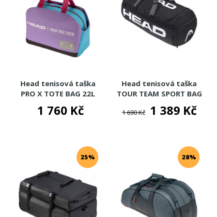
Head tenisová taška
Head tenisová taška
PRO X TOTE BAG 22L
TOUR TEAM SPORT BAG
PTC ALTERNATE
1 760 Kč
1 389 Kč
1 690 Kč
EDITION
25%
28%