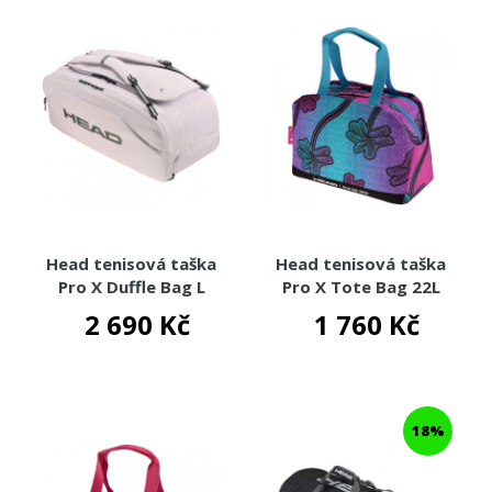
Head tenisová taška
Head tenisová taška
Pro X Duffle Bag L
Pro X Tote Bag 22L
WHGE
Palm Tree Crew
2 690 Kč
1 760 Kč
18%