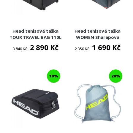
Head tenisová taška
Head tenisová taška
TOUR TRAVEL BAG 110L
WOMEN Sharapova
bag
2 890 Kč
1 690 Kč
3 840 Kč
2 350 Kč
19%
20%