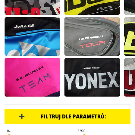
TENISOVÉ DOPLŇKY
TOTÁLNÍ VÝPRODEJ %%%
FILTRUJ DLE PARAMETRŮ:
0,-
2 900,-