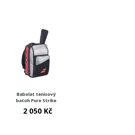
Babolat tenisový
batoh Pure Strike
Backpack Carbon Gray
2 050 Kč
2025