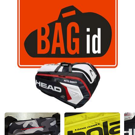
TENISOVÉ BAGY
TENISOVÉ BATOHY
TENISOVÉ TAŠKY
YONEX
TECNIFIBRE
LACOSTE
DUNLOP
PRINCE
SOLINCO
ATP
TENISOVÉ MÍČE
TENISOVÁ OBUV
TENISOVÉ OBLEČENÍ
TENISOVÉ OMOTÁVKY