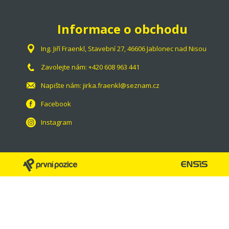
Informace o obchodu
Ing. Jiří Fraenkl, Stavební 27, 46606 Jablonec nad Nisou
Zavolejte nám:
+420 608 963 441
Napište nám:
jirka.fraenkl@seznam.cz
Facebook
Instagram