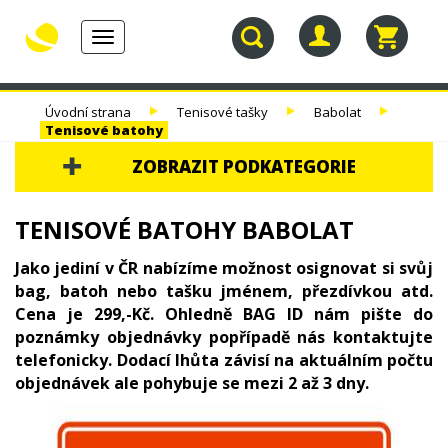
Toggle
navigation
30.
TENISOVÉ
TENISOVÉ
TENISOVÉ
Úvodní strana
Tenisové tašky
Babolat
NAROZENINY
RAKETY
VÝPLETY
TAŠKY
Tenisové batohy
ZOBRAZIT PODKATEGORIE
30. NAROZENINY
TENISOVÉ BATOHY BABOLAT
TENISOVÉ RAKETY
Jako jediní v ČR nabízíme možnost osignovat si svůj
bag, batoh nebo tašku jménem, přezdívkou atd.
TENISOVÉ VÝPLETY
Cena je 299,-Kč. Ohledně BAG ID nám pište do
poznámky objednávky popřípadě nás kontaktujte
TENISOVÉ TAŠKY
telefonicky. Dodací lhůta závisí na aktuálním počtu
HEAD
objednávek ale pohybuje se mezi 2 až 3 dny.
WILSON
BABOLAT