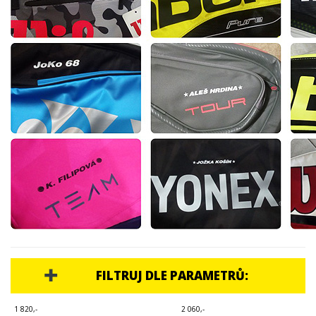
TENISOVÉ DOPLŇKY
TOTÁLNÍ VÝPRODEJ %%%
FILTRUJ DLE PARAMETRŮ:
1 820,-
2 060,-