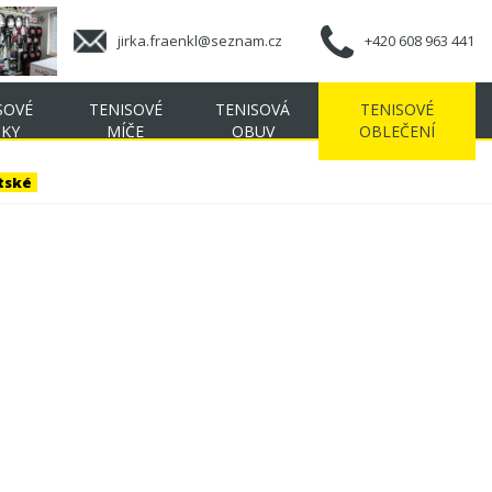
jirka.fraenkl@seznam.cz
+420 608 963 441
SOVÉ
TENISOVÉ
TENISOVÁ
TENISOVÉ
ŠKY
MÍČE
OBUV
OBLEČENÍ
tské