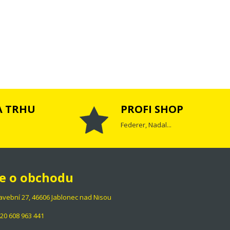
A TRHU
PROFI SHOP
Federer, Nadal...
e o obchodu
 Stavební 27, 46606 Jablonec nad Nisou
20 608 963 441