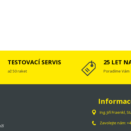
TESTOVACÍ SERVIS
25 LET N
až 50 raket
Poradíme Vám
Informac
Ing. Jiří Fraenkl,
Zavolejte nám:
+4
oží