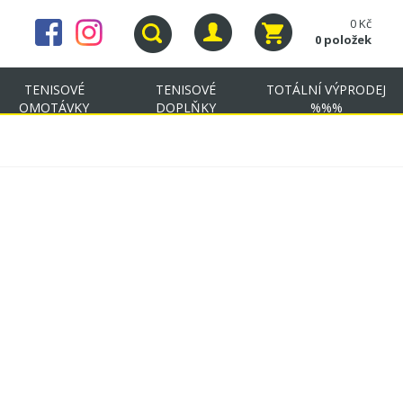
0 Kč
0 položek
TENISOVÉ
TENISOVÉ
TOTÁLNÍ VÝPRODEJ
OMOTÁVKY
DOPLŇKY
%%%