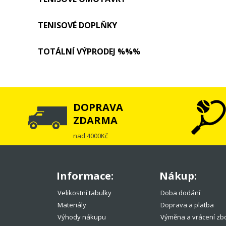
TENISOVÉ DOPLŇKY
TOTÁLNÍ VÝPRODEJ %%%
DOPRAVA
ZDARMA
nad 4000Kč
Informace:
Nákup:
Velikostní tabulky
Doba dodání
Materiály
Doprava a platba
Výhody nákupu
Výměna a vrácení zb