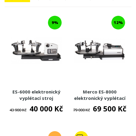
TENISOVÉ OBLEČENÍ
TENISOVÉ OMOTÁVKY
9%
12%
TENISOVÉ DOPLŇKY
BADMINTON
PADEL
TENISOVÝ KURT
TRÉNINKOVÉ POMŮCKY
BADMINTONOVÉ KURTY
NAHRÁVACÍ STROJE
ES-6000 elektronický
Merco ES-8000
VYPLÉTACÍ STROJE
vyplétací stroj
elektronický vyplétací
ELEKTRONICKÉ
stroj
40 000 Kč
69 500 Kč
MECHANICKÉ
43 900 Kč
79 000 Kč
PŘÍSLUŠENSTVÍ
KNIHY
DOPLŇKY