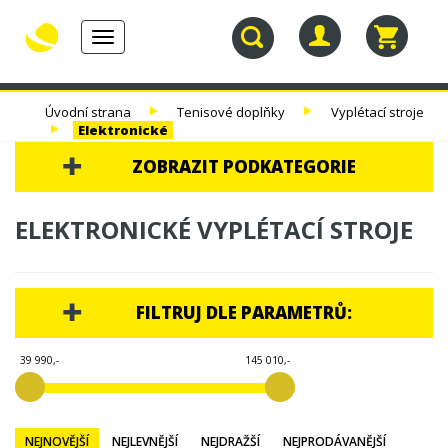
Toggle
navigation
30.
TENISOVÉ
TENISOVÉ
TENISOVÉ
Úvodní strana
Tenisové doplňky
Vyplétací stroje
NAROZENINY
RAKETY
VÝPLETY
TAŠKY
Elektronické
ZOBRAZIT PODKATEGORIE
30. NAROZENINY
ELEKTRONICKÉ VYPLÉTACÍ STROJE
TENISOVÉ RAKETY
TENISOVÉ VÝPLETY
FILTRUJ DLE PARAMETRŮ:
TENISOVÉ TAŠKY
39 990,-
145 010,-
TENISOVÉ MÍČE
TENISOVÁ OBUV
NEJNOVĚJŠÍ
NEJLEVNĚJŠÍ
NEJDRAŽŠÍ
NEJPRODÁVANĚJŠÍ