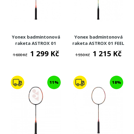
VITAMÍNY
TOTÁLNÍ VÝPRODEJ %%%
Yonex badmintonová
Yonex badmintonová
raketa ASTROX 01
raketa ASTROX 01 FEEL
ABILITY - ČERVENÁ
- LIMETKOVÁ
1 299 Kč
1 215 Kč
1 600 Kč
1 550 Kč
11%
18%