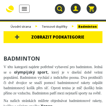
Toggle
navigation
30.
TENISOVÉ
TENISOVÉ
TENISOVÉ
Úvodní strana
Tenisové doplňky
Badminton
NAROZENINY
RAKETY
VÝPLETY
TAŠKY
ZOBRAZIT PODKATEGORIE
30. NAROZENINY
BADMINTON
TENISOVÉ RAKETY
V této kategorii najdete potřebné vybavení pro badminton. Jedná
TENISOVÉ VÝPLETY
olympijský sport,
se o
který je v dnešní době velmi
TENISOVÉ TAŠKY
populární. Badminton vychází z indického poona. Dva protihráči
či dvě dvojice se snaží pomocí badmintonové rakety odpálit
TENISOVÉ MÍČE
badmintonový košík přes síť. Oproti tenisu je míč (košík) hrán
přímo ze vzduchu. Badminton patří mezi nejstarší sporty na světě.
TENISOVÁ OBUV
Na našich stránkách můžete objednávat badmintonové rakety,