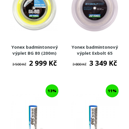
Yonex badmintonový
Yonex badmintonový
výplet BG 80 (200m)
výplet Exbolt 65
(200m)
2 999 Kč
3 349 Kč
3 500 Kč
3 800 Kč
13%
11%