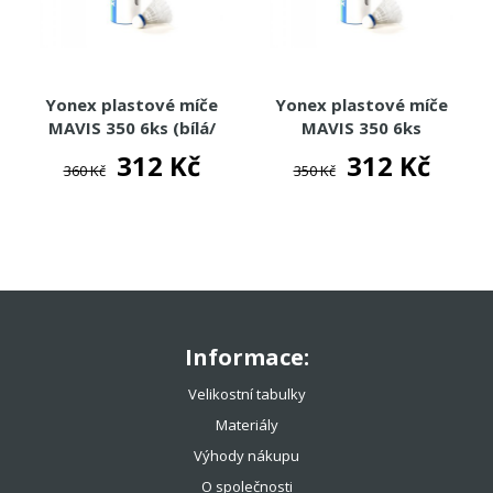
Yonex plastové míče
Yonex plastové míče
MAVIS 350 6ks (bílá/
MAVIS 350 6ks
červená)
(bílá/zelená)
312 Kč
312 Kč
360 Kč
350 Kč
Informace:
Velikostní tabulky
Materiály
Výhody nákupu
O společnosti