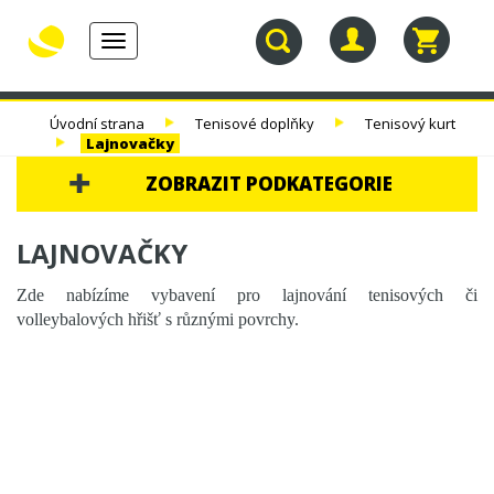
Toggle
navigation
30.
TENISOVÉ
TENISOVÉ
TENISOVÉ
Úvodní strana
Tenisové doplňky
Tenisový kurt
NAROZENINY
RAKETY
VÝPLETY
TAŠKY
Lajnovačky
ZOBRAZIT PODKATEGORIE
30. NAROZENINY
LAJNOVAČKY
TENISOVÉ RAKETY
Zde nabízíme vybavení pro lajnování tenisových či
volleybalových hřišť s různými povrchy.
TENISOVÉ VÝPLETY
TENISOVÉ TAŠKY
TENISOVÉ MÍČE
TENISOVÁ OBUV