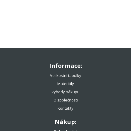
TENISOVÉ OBLEČENÍ
TENISOVÉ OMOTÁVKY
TENISOVÉ DOPLŇKY
BADMINTON
PADEL
TENISOVÝ KURT
SÍTĚ A PŘÍSLUŠENSTVÍ
Informace:
SÍŤOVAČKY, KOŠŤATA
Velikostní tabulky
SLOUPKY
Materiály
HRABLA
Výhody nákupu
LAJNY A PŘÍSLUŠENSTVÍ
O společnosti
LAJNOVAČKY
Kontakty
POHLEDOVÉ PLACHTY
Nákup:
MINITENIS KURT
OSTATNÍ