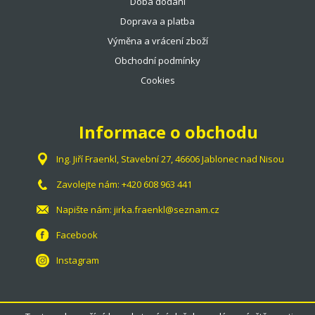
Doba dodání
TRÉNINKOVÉ POMŮCKY
Doprava a platba
BADMINTONOVÉ KURTY
Výměna a vrácení zboží
NAHRÁVACÍ STROJE
Obchodní podmínky
VYPLÉTACÍ STROJE
Cookies
KNIHY
DOPLŇKY
Informace o obchodu
VITAMÍNY
TOTÁLNÍ VÝPRODEJ %%%
Ing. Jiří Fraenkl, Stavební 27, 46606 Jablonec nad Nisou
Zavolejte nám:
+420 608 963 441
Napište nám:
jirka.fraenkl@seznam.cz
Facebook
Instagram