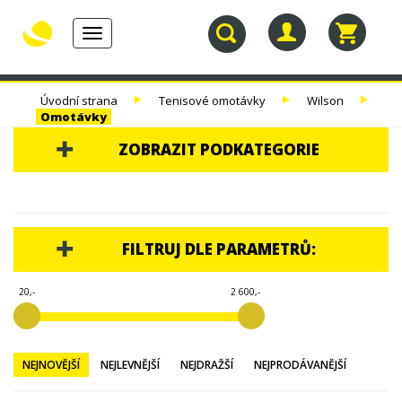
Toggle
navigation
30.
TENISOVÉ
TENISOVÉ
TENISOVÉ
Úvodní strana
Tenisové omotávky
Wilson
NAROZENINY
RAKETY
VÝPLETY
TAŠKY
Omotávky
ZOBRAZIT PODKATEGORIE
30. NAROZENINY
TENISOVÉ RAKETY
FILTRUJ DLE PARAMETRŮ:
TENISOVÉ VÝPLETY
20,-
2 600,-
TENISOVÉ TAŠKY
TENISOVÉ MÍČE
NEJNOVĚJŠÍ
NEJLEVNĚJŠÍ
NEJDRAŽŠÍ
NEJPRODÁVANĚJŠÍ
TENISOVÁ OBUV