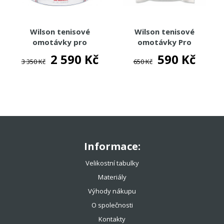
Wilson tenisové
Wilson tenisové
omotávky pro
omotávky Pro
overgrip perforated
Overgrip Perforated
2 590 Kč
590 Kč
3 350 Kč
650 Kč
60
12
Informace:
Velikostní tabulky
Materiály
Výhody nákupu
O společnosti
Kontakty