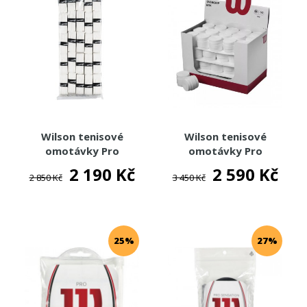
TOTÁLNÍ VÝPRODEJ %%%
Wilson tenisové
Wilson tenisové
omotávky Pro
omotávky Pro
Overgrip 50
Overgrip 60
2 190 Kč
2 590 Kč
2 850 Kč
3 450 Kč
25%
27%