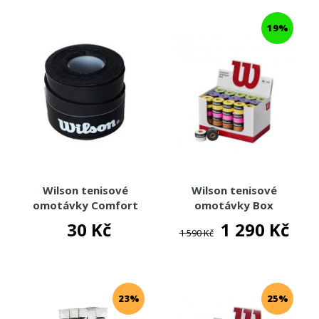
TENISOVÉ OBLEČENÍ
19%
TENISOVÉ OMOTÁVKY
MSV
HEAD
WILSON
ZÁKLADNÍ KŮŽE
OMOTÁVKY
TECNIFIBRE
YONEX
Wilson tenisové
Wilson tenisové
omotávky Comfort
omotávky Box
ALIEN PROS
Overgrip 1ks - černá
Overgrip 60ks
30 Kč
1 290 Kč
TOURNA
1 590 Kč
BABOLAT
SOLINCO
TENISOVÉ DOPLŇKY
23%
25%