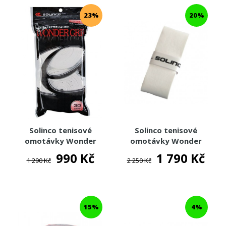
23%
20%
Solinco tenisové
Solinco tenisové
omotávky Wonder
omotávky Wonder
Grip 30-pack
Grip 50-pack
990 Kč
1 790 Kč
1 290 Kč
2 250 Kč
15%
4%