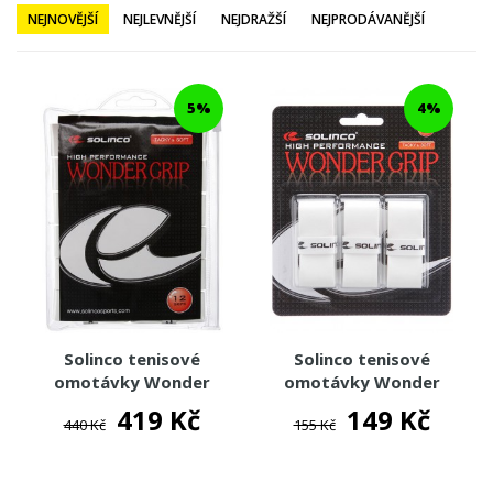
TENISOVÉ OBLEČENÍ
NEJNOVĚJŠÍ
NEJLEVNĚJŠÍ
NEJDRAŽŠÍ
NEJPRODÁVANĚJŠÍ
TENISOVÉ OMOTÁVKY
MSV
5%
4%
HEAD
WILSON
TECNIFIBRE
YONEX
ALIEN PROS
TOURNA
BABOLAT
SOLINCO
Solinco tenisové
Solinco tenisové
TENISOVÉ DOPLŇKY
omotávky Wonder
omotávky Wonder
Grip 12-pack
Grip 3-Pack
419 Kč
149 Kč
TOTÁLNÍ VÝPRODEJ %%%
440 Kč
155 Kč