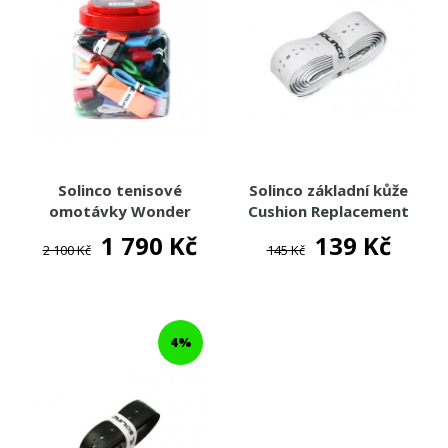
Solinco tenisové
Solinco základní kůže
omotávky Wonder
Cushion Replacement
Grip 60ks
Grip - bílá
1 790 Kč
139 Kč
2 100 Kč
145 Kč
4%