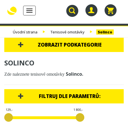
Toggle
navigation
30.
TENISOVÉ
TENISOVÉ
TENISOVÉ
Úvodní strana
Tenisové omotávky
Solinco
NAROZENINY
RAKETY
VÝPLETY
TAŠKY
ZOBRAZIT PODKATEGORIE
30. NAROZENINY
SOLINCO
TENISOVÉ RAKETY
Solinco.
Zde naleznete tenisové omotávky
TENISOVÉ VÝPLETY
TENISOVÉ TAŠKY
FILTRUJ DLE PARAMETRŮ:
TENISOVÉ MÍČE
129,-
1 800,-
TENISOVÁ OBUV