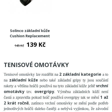
Solinco základní kůže
Cushion Replacement
Grip - černá
139 Kč
145 Kč
TENISOVÉ OMOTÁVKY
2 základní kategorie
Tenisové omotávky lze rozdělit na
a to
základní kůže
na
nebo také základní gripy ty jsou součástí
vrchní
rakety a většina hráčů použivá na tyto základní kůže ještě
omotávky
overgripy
tzv.
. Výměna základních kůží není
1 až
častá a zpravidla pokud hráč používá overgripy tak se mění
2 krát ročně
, zatímco vrchní omotávky se mění podle potřeb
jednotlivých hráčů daleko častěji a nebývá vyjímkou, že závodní