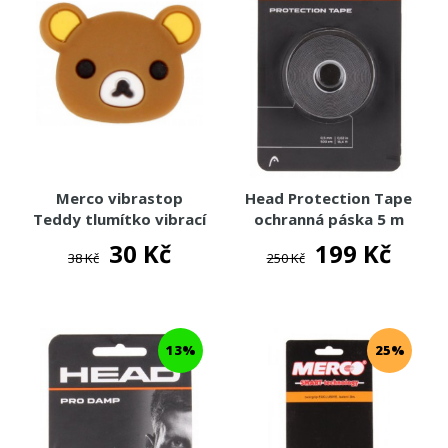
Merco vibrastop
Head Protection Tape
Teddy tlumítko vibrací
ochranná páska 5 m
30 Kč
199 Kč
38 Kč
250 Kč
13%
25%