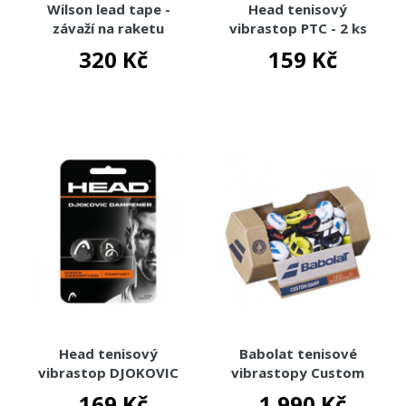
TOTÁLNÍ VÝPRODEJ %%%
Wilson lead tape -
Head tenisový
závaží na raketu
vibrastop PTC - 2 ks
320 Kč
159 Kč
Head tenisový
Babolat tenisové
vibrastop DJOKOVIC
vibrastopy Custom
DAMPENER 2ks (černá)
Damp 48ks
169 Kč
1 990 Kč