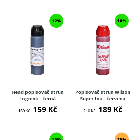
12%
10%
Head popisovač strun
Popisovač strun Wilson
Logoink - černá
Super Ink - červená
159 Kč
189 Kč
180 Kč
210 Kč
10%
25%