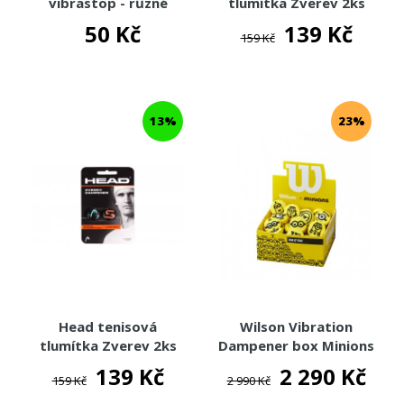
vibrastop - různé
tlumítka Zverev 2ks
barvy
Pack
50 Kč
139 Kč
159 Kč
13%
23%
Head tenisová
Wilson Vibration
tlumítka Zverev 2ks
Dampener box Minions
Pack
- vibrastopy 50ks
139 Kč
2 290 Kč
159 Kč
2 990 Kč