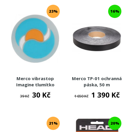
23%
16%
Merco vibrastop
Merco TP-01 ochranná
Imagine tlumítko
páska, 50 m
vibrací
30 Kč
1 390 Kč
39 Kč
1 650 Kč
21%
20%