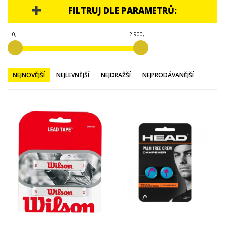
TENISOVÉ OBLEČENÍ
FILTRUJ DLE PARAMETRŮ:
TENISOVÉ OMOTÁVKY
0,-
2 900,-
TENISOVÉ DOPLŇKY
BADMINTON
NEJNOVĚJŠÍ
NEJLEVNĚJŠÍ
NEJDRAŽŠÍ
NEJPRODÁVANĚJŠÍ
PADEL
TENISOVÝ KURT
TRÉNINKOVÉ POMŮCKY
BADMINTONOVÉ KURTY
NAHRÁVACÍ STROJE
VYPLÉTACÍ STROJE
KNIHY
DOPLŇKY
TENISOVÁ RAKETA - PŘÍSLUŠENSTVÍ
VITAMÍNY