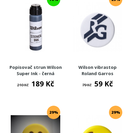
Popisovač strun Wilson
Wilson vibrastop
Super Ink - černá
Roland Garros
189 Kč
59 Kč
210 Kč
79 Kč
29%
29%