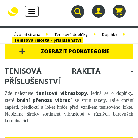
Toggle
navigation
30.
TENISOVÉ
TENISOVÉ
TENISOVÉ
Úvodní strana
Tenisové doplňky
Doplňky
NAROZENINY
RAKETY
VÝPLETY
TAŠKY
Tenisová raketa - příslušenství
ZOBRAZIT PODKATEGORIE
30. NAROZENINY
TENISOVÁ RAKETA -
TENISOVÉ RAKETY
PŘÍSLUŠENSTVÍ
TENISOVÉ VÝPLETY
tenisové vibrastopy.
Zde naleznete
Jedná se o doplňky,
brání přenosu vibrací
které
ze strun rakety. Dále chrání
TENISOVÉ TAŠKY
zápěstí, předloktí a loket hráče před vznikem tenisového lokte.
Nabízíme široký sortiment vibrastopů v různých barevných
TENISOVÉ MÍČE
kombinacích.
TENISOVÁ OBUV