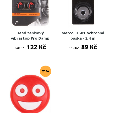
Head tenisový
Merco TP-01 ochranná
vibrastop Pro Damp
páska - 2,4 m
2016 - 2 ks
122 Kč
89 Kč
140 Kč
119 Kč
21%