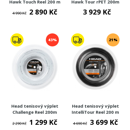
Hawk Touch Reel 200 m
Hawk Tour rPET 200m
2 890 Kč
3 929 Kč
4 990 Kč
43%
21%
Head tenisový výplet
Head tenisový výplet
Challenge Reel 200m
IntelliTour Reel 200 m
1 299 Kč
3 699 Kč
2 290 Kč
4 690 Kč