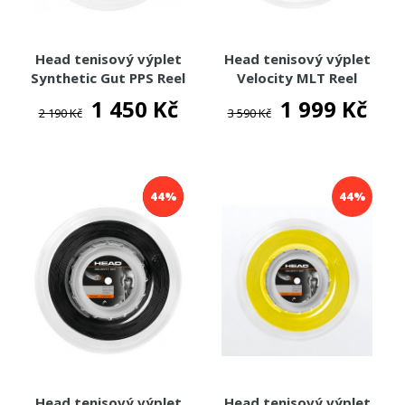
Head tenisový výplet
Head tenisový výplet
Synthetic Gut PPS Reel
Velocity MLT Reel
200m
200m
1 450 Kč
1 999 Kč
2 190 Kč
3 590 Kč
44%
44%
Head tenisový výplet
Head tenisový výplet