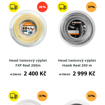
LUXILON
45%
37%
SOLINCO
WILSON
BABOLAT
YONEX
TECNIFIBRE
SIGNUM PRO
ISOSPEED
WEISS CANNON
Head tenisový výplet
Head tenisový výplet
TENISOVÉ TAŠKY
FXP Reel 200m
Hawk Reel 200 m
2 400 Kč
2 999 Kč
TENISOVÉ MÍČE
4 390 Kč
4 790 Kč
TENISOVÁ OBUV
TENISOVÉ OBLEČENÍ
37%
37%
TENISOVÉ OMOTÁVKY