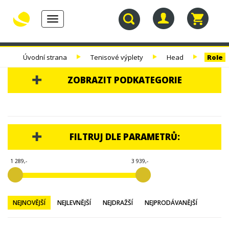
Toggle
navigation
30.
TENISOVÉ
TENISOVÉ
TENISOVÉ
Úvodní strana
Tenisové výplety
Head
Role
NAROZENINY
RAKETY
VÝPLETY
TAŠKY
ZOBRAZIT PODKATEGORIE
30. NAROZENINY
TENISOVÉ RAKETY
FILTRUJ DLE PARAMETRŮ:
TENISOVÉ VÝPLETY
1 289,-
3 939,-
MSV
ROBIN SODERLING
HEAD
NEJNOVĚJŠÍ
NEJLEVNĚJŠÍ
NEJDRAŽŠÍ
NEJPRODÁVANĚJŠÍ
SETY
ROLE