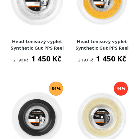
Head tenisový výplet
Head tenisový výplet
Synthetic Gut PPS Reel
Synthetic Gut PPS Reel
200m
200m
1 450 Kč
1 450 Kč
2 190 Kč
2 190 Kč
34%
44%