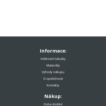
TENISOVÉ OBLEČENÍ
TENISOVÉ OMOTÁVKY
TENISOVÉ DOPLŇKY
TOTÁLNÍ VÝPRODEJ %%%
Informace:
Velikostní tabulky
Materiály
Výhody nákupu
O společnosti
Kontakty
Nákup:
Doba dodání