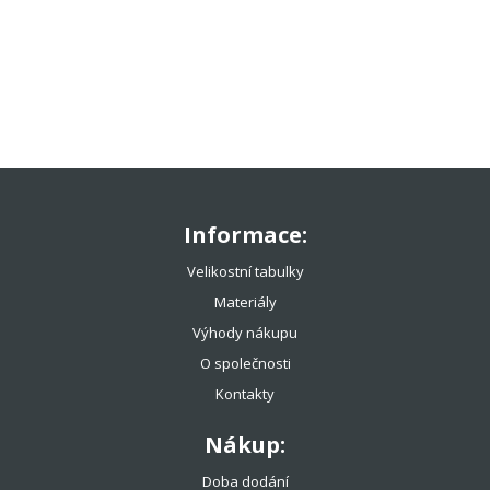
TENISOVÉ OBLEČENÍ
TENISOVÉ OMOTÁVKY
TENISOVÉ DOPLŇKY
TOTÁLNÍ VÝPRODEJ %%%
Informace:
Velikostní tabulky
Materiály
Výhody nákupu
O společnosti
Kontakty
Nákup:
Doba dodání