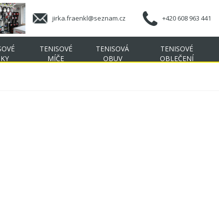
jirka.fraenkl@seznam.cz
+420 608 963 441
SOVÉ
TENISOVÉ
TENISOVÁ
TENISOVÉ
ŠKY
MÍČE
OBUV
OBLEČENÍ