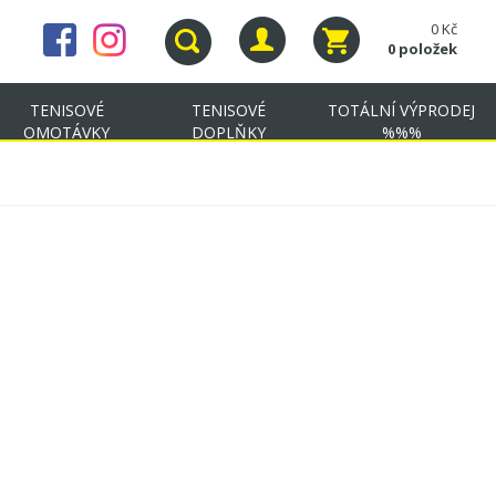
0 Kč
0 položek
TENISOVÉ
TENISOVÉ
TOTÁLNÍ VÝPRODEJ
OMOTÁVKY
DOPLŇKY
%%%