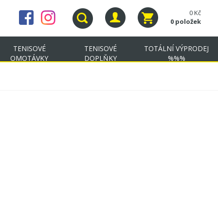
0 Kč
0 položek
TENISOVÉ
TENISOVÉ
TOTÁLNÍ VÝPRODEJ
OMOTÁVKY
DOPLŇKY
%%%