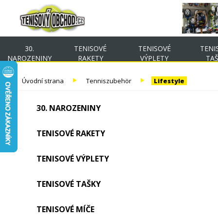
30.
TENISOVÉ
TENISOVÉ
TENI
NAROZENINY
RAKETY
VÝPLETY
TA
Úvodní strana
Tenniszubehör
Lifestyle
30. NAROZENINY
TENISOVÉ RAKETY
TENISOVÉ VÝPLETY
TENISOVÉ TAŠKY
TENISOVÉ MÍČE