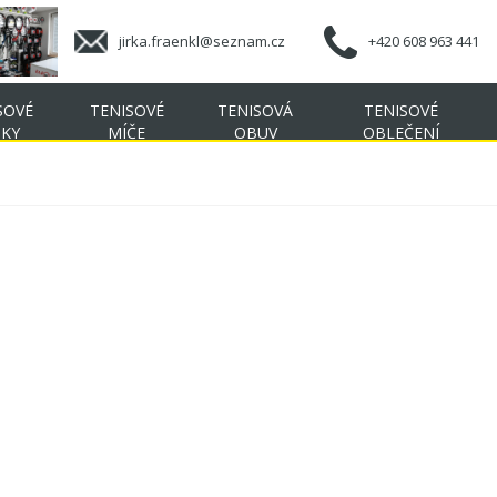
jirka.fraenkl@seznam.cz
+420 608 963 441
SOVÉ
TENISOVÉ
TENISOVÁ
TENISOVÉ
ŠKY
MÍČE
OBUV
OBLEČENÍ