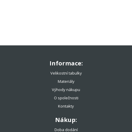
TENISOVÉ OBLEČENÍ
TENISOVÉ OMOTÁVKY
TENISOVÉ DOPLŇKY
TOTÁLNÍ VÝPRODEJ %%%
Informace:
Velikostní tabulky
Materiály
Výhody nákupu
O společnosti
Kontakty
Nákup:
Doba dodání