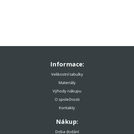
TENISOVÉ OBLEČENÍ
TENISOVÉ OMOTÁVKY
TENISOVÉ DOPLŇKY
TOTÁLNÍ VÝPRODEJ %%%
Informace:
Velikostní tabulky
Materiály
Výhody nákupu
O společnosti
Kontakty
Nákup:
Doba dodání