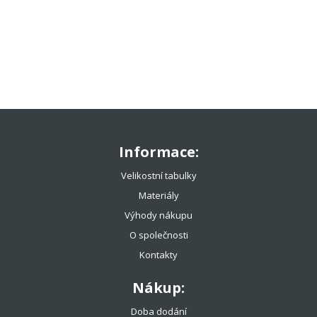
TENISOVÉ OBLEČENÍ
TENISOVÉ OMOTÁVKY
TENISOVÉ DOPLŇKY
TOTÁLNÍ VÝPRODEJ %%%
Informace:
Velikostní tabulky
Materiály
Výhody nákupu
O společnosti
Kontakty
Nákup:
Doba dodání