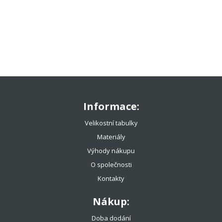
TENISOVÉ OBLEČENÍ
TENISOVÉ OMOTÁVKY
TENISOVÉ DOPLŇKY
TOTÁLNÍ VÝPRODEJ %%%
Informace:
Velikostní tabulky
Materiály
Výhody nákupu
O společnosti
Kontakty
Nákup:
Doba dodání