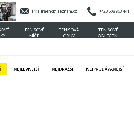
jirka.fraenkl@seznam.cz
+420 608 963 441
SOVÉ
TENISOVÉ
TENISOVÁ
TENISOVÉ
ŠKY
MÍČE
OBUV
OBLEČENÍ
Í
NEJLEVNĚJŠÍ
NEJDRAŽŠÍ
NEJPRODÁVANĚJŠÍ