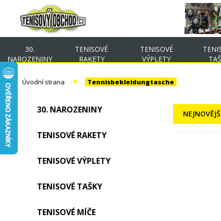
30.
TENISOVÉ
TENISOVÉ
TENI
NAROZENINY
RAKETY
VÝPLETY
TA
Úvodní strana
Tennisbekleidungtasche
30. NAROZENINY
NEJNOVĚJŠ
TENISOVÉ RAKETY
TENISOVÉ VÝPLETY
TENISOVÉ TAŠKY
TENISOVÉ MÍČE