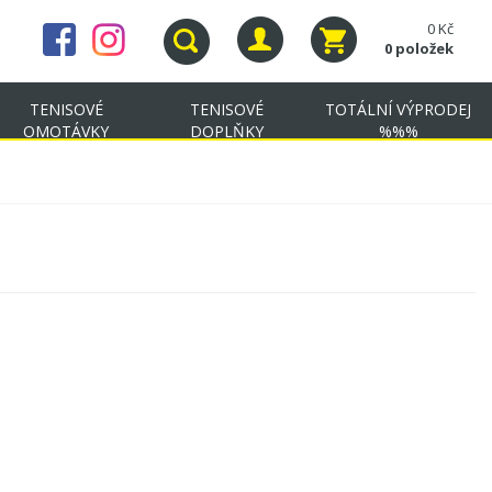
0 Kč
0 položek
TENISOVÉ
TENISOVÉ
TOTÁLNÍ VÝPRODEJ
OMOTÁVKY
DOPLŇKY
%%%