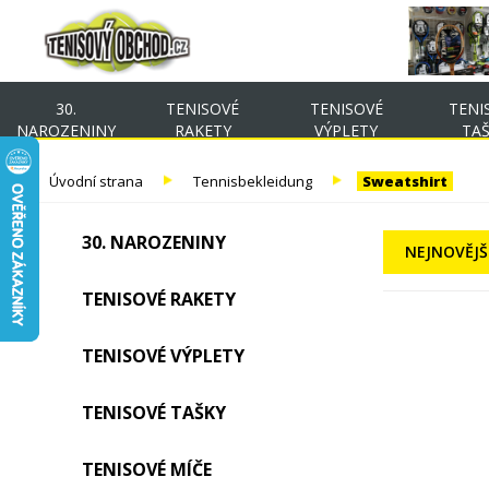
30.
TENISOVÉ
TENISOVÉ
TENI
NAROZENINY
RAKETY
VÝPLETY
TA
Úvodní strana
Tennisbekleidung
Sweatshirt
30. NAROZENINY
NEJNOVĚJŠ
TENISOVÉ RAKETY
TENISOVÉ VÝPLETY
TENISOVÉ TAŠKY
TENISOVÉ MÍČE