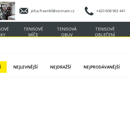
jirka.fraenkl@seznam.cz
+420 608 963 441
SOVÉ
TENISOVÉ
TENISOVÁ
TENISOVÉ
ŠKY
MÍČE
OBUV
OBLEČENÍ
Í
NEJLEVNĚJŠÍ
NEJDRAŽŠÍ
NEJPRODÁVANĚJŠÍ