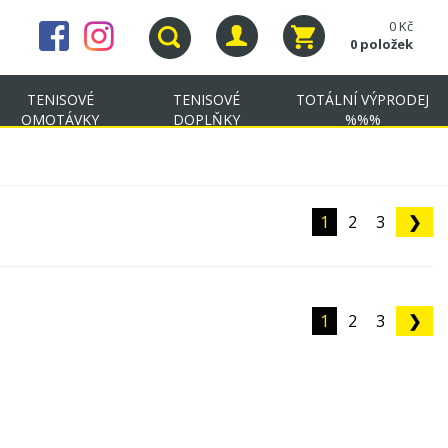
0 Kč
0 položek
TENISOVÉ
TENISOVÉ
TOTÁLNÍ VÝPRODEJ
OMOTÁVKY
DOPLŇKY
%%%
1
2
3
❯
1
2
3
❯