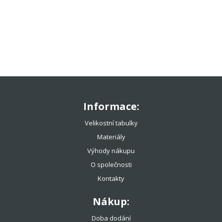
TENISOVÉ OBLEČENÍ
TENISOVÉ OMOTÁVKY
TENISOVÉ DOPLŇKY
TOTÁLNÍ VÝPRODEJ %%%
Informace:
Velikostní tabulky
Materiály
Výhody nákupu
O společnosti
Kontakty
Nákup:
Doba dodání