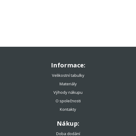
TENISOVÉ OBLEČENÍ
TENISOVÉ OMOTÁVKY
TENISOVÉ DOPLŇKY
TOTÁLNÍ VÝPRODEJ %%%
Informace:
Velikostní tabulky
Materiály
Výhody nákupu
O společnosti
Kontakty
Nákup:
Doba dodání