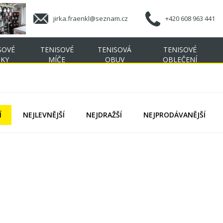
jirka.fraenkl@seznam.cz
+420 608 963 441
SOVÉ
TENISOVÉ
TENISOVÁ
TENISOVÉ
ŠKY
MÍČE
OBUV
OBLEČENÍ
Í
NEJLEVNĚJŠÍ
NEJDRAŽŠÍ
NEJPRODÁVANĚJŠÍ