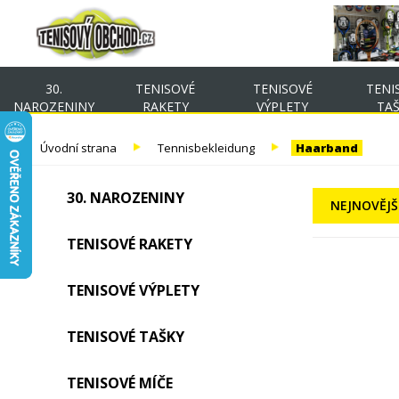
30.
TENISOVÉ
TENISOVÉ
TENI
NAROZENINY
RAKETY
VÝPLETY
TA
Úvodní strana
Tennisbekleidung
Haarband
30. NAROZENINY
NEJNOVĚJŠ
TENISOVÉ RAKETY
TENISOVÉ VÝPLETY
TENISOVÉ TAŠKY
TENISOVÉ MÍČE