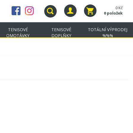
0 Kč
0 položek
TENISOVÉ
TENISOVÉ
TOTÁLNÍ VÝPRODEJ
OMOTÁVKY
DOPLŇKY
%%%