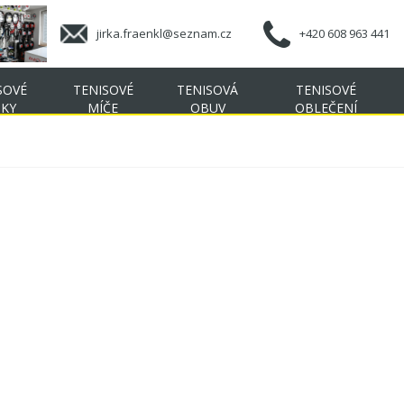
jirka.fraenkl@seznam.cz
+420 608 963 441
SOVÉ
TENISOVÉ
TENISOVÁ
TENISOVÉ
ŠKY
MÍČE
OBUV
OBLEČENÍ