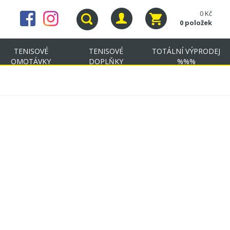
0 Kč
0 položek
TENISOVÉ
TENISOVÉ
TOTÁLNÍ VÝPRODEJ
OMOTÁVKY
DOPLŇKY
%%%