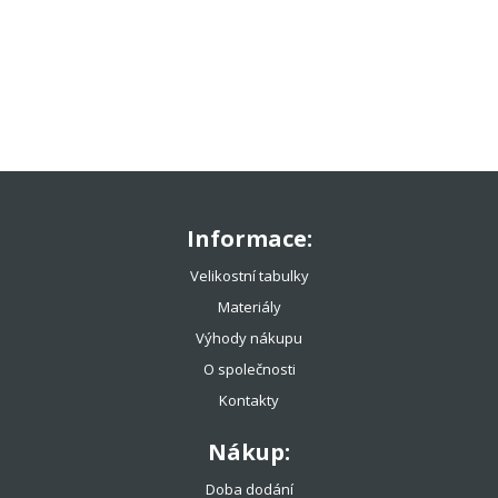
TENISOVÉ OBLEČENÍ
TENISOVÉ OMOTÁVKY
TENISOVÉ DOPLŇKY
TOTÁLNÍ VÝPRODEJ %%%
Informace:
Velikostní tabulky
Materiály
Výhody nákupu
O společnosti
Kontakty
Nákup:
Doba dodání