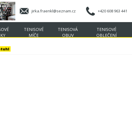
jirka.fraenkl@seznam.cz
+420 608 963 441
SOVÉ
TENISOVÉ
TENISOVÁ
TENISOVÉ
ŠKY
MÍČE
OBUV
OBLEČENÍ
stuhl