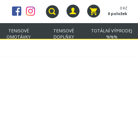
0 Kč
0 položek
TENISOVÉ
TENISOVÉ
TOTÁLNÍ VÝPRODEJ
OMOTÁVKY
DOPLŇKY
%%%