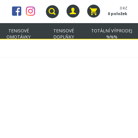
0 Kč
0 položek
TENISOVÉ
TENISOVÉ
TOTÁLNÍ VÝPRODEJ
OMOTÁVKY
DOPLŇKY
%%%