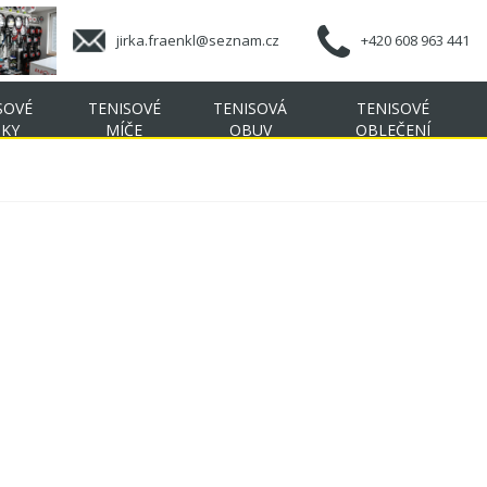
jirka.fraenkl@seznam.cz
+420 608 963 441
SOVÉ
TENISOVÉ
TENISOVÁ
TENISOVÉ
ŠKY
MÍČE
OBUV
OBLEČENÍ