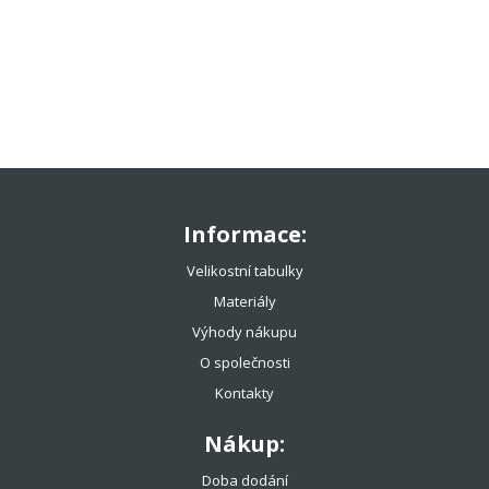
TENISOVÉ OBLEČENÍ
TENISOVÉ OMOTÁVKY
TENISOVÉ DOPLŇKY
TOTÁLNÍ VÝPRODEJ %%%
Informace:
Velikostní tabulky
Materiály
Výhody nákupu
O společnosti
Kontakty
Nákup:
Doba dodání