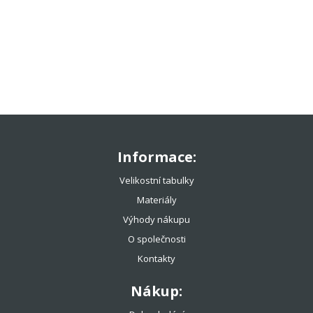
TENISOVÉ OBLEČENÍ
TENISOVÉ OMOTÁVKY
TENISOVÉ DOPLŇKY
TOTÁLNÍ VÝPRODEJ %%%
Informace:
Velikostní tabulky
Materiály
Výhody nákupu
O společnosti
Kontakty
Nákup: