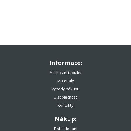
TENISOVÉ OBLEČENÍ
TENISOVÉ OMOTÁVKY
TENISOVÉ DOPLŇKY
TOTÁLNÍ VÝPRODEJ %%%
Informace:
Velikostní tabulky
Materiály
Výhody nákupu
O společnosti
Kontakty
Nákup:
Doba dodání