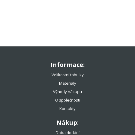
TENISOVÉ OBLEČENÍ
TENISOVÉ OMOTÁVKY
TENISOVÉ DOPLŇKY
TOTÁLNÍ VÝPRODEJ %%%
Informace:
Velikostní tabulky
Materiály
Výhody nákupu
O společnosti
Kontakty
Nákup:
Doba dodání