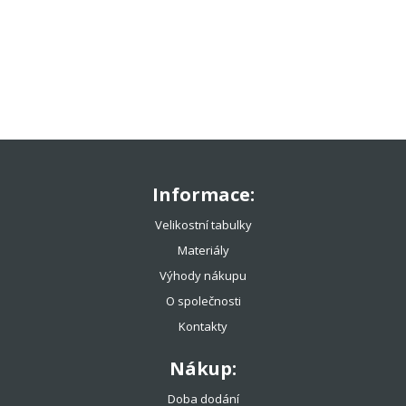
TENISOVÉ OBLEČENÍ
TENISOVÉ OMOTÁVKY
TENISOVÉ DOPLŇKY
TOTÁLNÍ VÝPRODEJ %%%
Informace:
Velikostní tabulky
Materiály
Výhody nákupu
O společnosti
Kontakty
Nákup:
Doba dodání