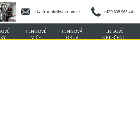
jirka.fraenkl@seznam.cz
+420 608 963 441
SOVÉ
TENISOVÉ
TENISOVÁ
TENISOVÉ
ŠKY
MÍČE
OBUV
OBLEČENÍ