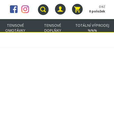
0 Kč
0 položek
TENISOVÉ
TENISOVÉ
TOTÁLNÍ VÝPRODEJ
OMOTÁVKY
DOPLŇKY
%%%