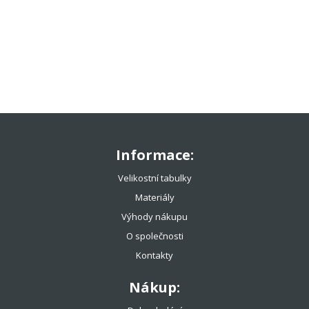
TENISOVÉ OBLEČENÍ
TENISOVÉ OMOTÁVKY
TENISOVÉ DOPLŇKY
TOTÁLNÍ VÝPRODEJ %%%
Informace:
Velikostní tabulky
Materiály
Výhody nákupu
O společnosti
Kontakty
Nákup: