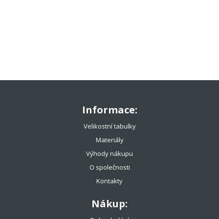
TENISOVÉ OBLEČENÍ
TENISOVÉ OMOTÁVKY
TENISOVÉ DOPLŇKY
TOTÁLNÍ VÝPRODEJ %%%
Informace:
Velikostní tabulky
Materiály
Výhody nákupu
O společnosti
Kontakty
Nákup: