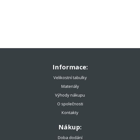
TENISOVÉ OBLEČENÍ
TENISOVÉ OMOTÁVKY
TENISOVÉ DOPLŇKY
TOTÁLNÍ VÝPRODEJ %%%
Informace:
Velikostní tabulky
Materiály
Výhody nákupu
O společnosti
Kontakty
Nákup:
Doba dodání