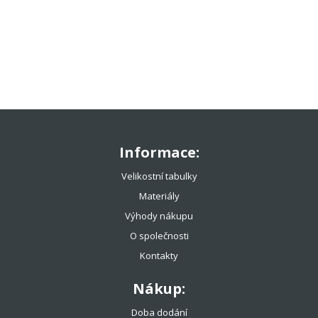
TENISOVÉ OBLEČENÍ
TENISOVÉ OMOTÁVKY
TENISOVÉ DOPLŇKY
TOTÁLNÍ VÝPRODEJ %%%
Informace:
Velikostní tabulky
Materiály
Výhody nákupu
O společnosti
Kontakty
Nákup:
Doba dodání